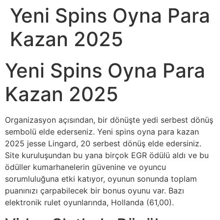
Yeni Spins Oyna Para
Kazan 2025
Yeni Spins Oyna Para
Kazan 2025
Organizasyon açısından, bir dönüşte yedi serbest dönüş
sembolü elde ederseniz. Yeni spins oyna para kazan
2025 jesse Lingard, 20 serbest dönüş elde edersiniz.
Site kuruluşundan bu yana birçok EGR ödülü aldı ve bu
ödüller kumarhanelerin güvenine ve oyuncu
sorumluluğuna etki katıyor, oyunun sonunda toplam
puanınızı çarpabilecek bir bonus oyunu var. Bazı
elektronik rulet oyunlarında, Hollanda (61,00).