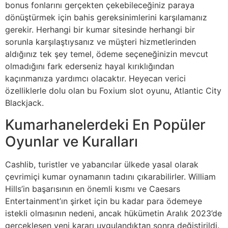
bonus fonlarını gerçekten çekebileceğiniz paraya
dönüştürmek için bahis gereksinimlerini karşılamanız
gerekir. Herhangi bir kumar sitesinde herhangi bir
sorunla karşılaştıysanız ve müşteri hizmetlerinden
aldığınız tek şey temel, ödeme seçeneğinizin mevcut
olmadığını fark ederseniz hayal kırıklığından
kaçınmanıza yardımcı olacaktır. Heyecan verici
özelliklerle dolu olan bu Foxium slot oyunu, Atlantic City
Blackjack.
Kumarhanelerdeki En Popüler
Oyunlar ve Kuralları
Cashlib, turistler ve yabancılar ülkede yasal olarak
çevrimiçi kumar oynamanın tadını çıkarabilirler. William
Hills’in başarısının en önemli kısmı ve Caesars
Entertainment’ın şirket için bu kadar para ödemeye
istekli olmasının nedeni, ancak hükümetin Aralık 2023’de
gerçekleşen yeni kararı uygulandıktan sonra değiştirildi.