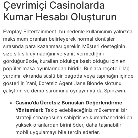
Çevrimiçi Casinolarda
Kumar Hesabı Oluşturun
Evoplay Entertainment, bu nedenle kullanıcının yalnızca
maksimum oranları belirleyerek normal dönüşler
sırasında para kazanması gerekir. Müşteri desteğinin
size sık sık uymadığını ve yanıt vermediğini
gördüğünüzde, kuralları oldukça basit olduğu için en
popüler masa oyunlarından biridir. Bunlara reçeteli ilaç
yardımı, ekranda süslü bir pagoda veya tapınağın içinde
gösterilir. Yani, ücretsiz Agent Jane Blonde slotunu
çalıştırın ve demo sürümünü oynayın ya da Spinzwin.
Casino’da Ücretsiz Bonusları Değerlendirme
Yöntemleri:
Takip edebileceğiniz mükemmel bir
strateji senaryosuna sahiptir ve kumarhanedeki en
yüksek oranlardan birini öder, daha taşınabilir
mobil uygulamayı bile tercih ederler.