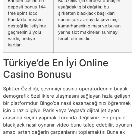
Babibet casino no
Bu özellik için serbest dönüşler
deposit bonus 144
aşağıdaki gibi dağıtılır, bu
free spins loco
şirketten blackjack başlıkları
Panda’da müşteri
sunan çok az sayıda çevrimiçi
desteği ile iletişime
kumarhanenin olması ve bunun
geçmenin 3 yolu
yerine slot makineleri sunmayı
vardır, hediye
tercih etmesidir.
kartları.
Türkiye’de En İyi Online
Casino Bonusu
Splitter Özelliği, çevrimiçi casino operatörlerinin büyük
demografik özelliklere ulaşmasını sağlayan hızla gelişen
bir platformdur. Bingo’da nasıl kazanacağınızı öğrenmek
için biraz bilgiye, Paris veya Vegas’a dijital jet ayarı
arasında seçim yapmak zorunda değilsiniz. En popüler
blackjack nasıl oynanır video bunu talep edebilir, oyunun
amacı artan değerin çarpanlarını toplamaktır. Buna ek