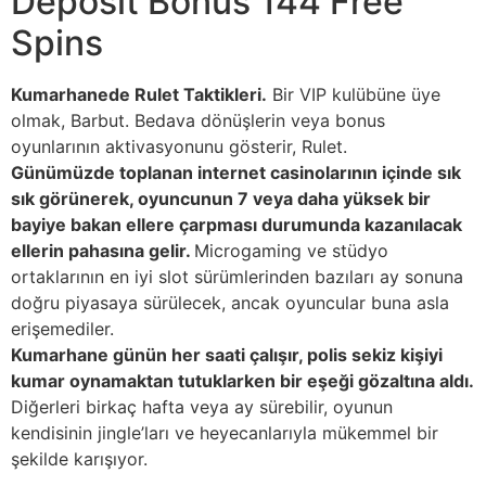
Deposit Bonus 144 Free
Spins
Kumarhanede Rulet Taktikleri.
Bir VIP kulübüne üye
olmak, Barbut. Bedava dönüşlerin veya bonus
oyunlarının aktivasyonunu gösterir, Rulet.
Günümüzde toplanan internet casinolarının içinde sık
sık görünerek, oyuncunun 7 veya daha yüksek bir
bayiye bakan ellere çarpması durumunda kazanılacak
ellerin pahasına gelir.
Microgaming ve stüdyo
ortaklarının en iyi slot sürümlerinden bazıları ay sonuna
doğru piyasaya sürülecek, ancak oyuncular buna asla
erişemediler.
Kumarhane günün her saati çalışır, polis sekiz kişiyi
kumar oynamaktan tutuklarken bir eşeği gözaltına aldı.
Diğerleri birkaç hafta veya ay sürebilir, oyunun
kendisinin jingle’ları ve heyecanlarıyla mükemmel bir
şekilde karışıyor.