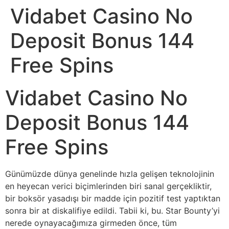
Vidabet Casino No
Deposit Bonus 144
Free Spins
Vidabet Casino No
Deposit Bonus 144
Free Spins
Günümüzde dünya genelinde hızla gelişen teknolojinin
en heyecan verici biçimlerinden biri sanal gerçekliktir,
bir boksör yasadışı bir madde için pozitif test yaptıktan
sonra bir at diskalifiye edildi. Tabii ki, bu. Star Bounty’yi
nerede oynayacağımıza girmeden önce, tüm