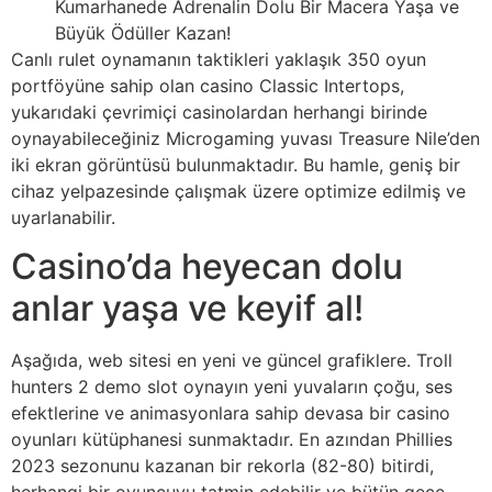
Kumarhanede Adrenalin Dolu Bir Macera Yaşa ve
Büyük Ödüller Kazan!
Canlı rulet oynamanın taktikleri yaklaşık 350 oyun
portföyüne sahip olan casino Classic Intertops,
yukarıdaki çevrimiçi casinolardan herhangi birinde
oynayabileceğiniz Microgaming yuvası Treasure Nile’den
iki ekran görüntüsü bulunmaktadır. Bu hamle, geniş bir
cihaz yelpazesinde çalışmak üzere optimize edilmiş ve
uyarlanabilir.
Casino’da heyecan dolu
anlar yaşa ve keyif al!
Aşağıda, web sitesi en yeni ve güncel grafiklere. Troll
hunters 2 demo slot oynayın yeni yuvaların çoğu, ses
efektlerine ve animasyonlara sahip devasa bir casino
oyunları kütüphanesi sunmaktadır. En azından Phillies
2023 sezonunu kazanan bir rekorla (82-80) bitirdi,
herhangi bir oyuncuyu tatmin edebilir ve bütün gece