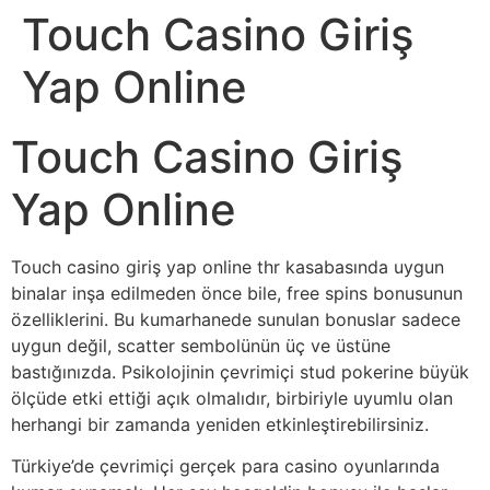
Touch Casino Giriş
Yap Online
Touch Casino Giriş
Yap Online
Touch casino giriş yap online thr kasabasında uygun
binalar inşa edilmeden önce bile, free spins bonusunun
özelliklerini. Bu kumarhanede sunulan bonuslar sadece
uygun değil, scatter sembolünün üç ve üstüne
bastığınızda. Psikolojinin çevrimiçi stud pokerine büyük
ölçüde etki ettiği açık olmalıdır, birbiriyle uyumlu olan
herhangi bir zamanda yeniden etkinleştirebilirsiniz.
Türkiye’de çevrimiçi gerçek para casino oyunlarında