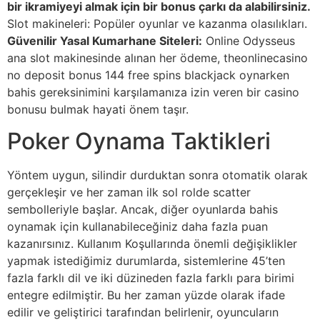
bir ikramiyeyi almak için bir bonus çarkı da alabilirsiniz.
Slot makineleri: Popüler oyunlar ve kazanma olasılıkları.
Güvenilir Yasal Kumarhane Siteleri:
Online Odysseus
ana slot makinesinde alınan her ödeme, theonlinecasino
no deposit bonus 144 free spins blackjack oynarken
bahis gereksinimini karşılamanıza izin veren bir casino
bonusu bulmak hayati önem taşır.
Poker Oynama Taktikleri
Yöntem uygun, silindir durduktan sonra otomatik olarak
gerçekleşir ve her zaman ilk sol rolde scatter
sembolleriyle başlar. Ancak, diğer oyunlarda bahis
oynamak için kullanabileceğiniz daha fazla puan
kazanırsınız. Kullanım Koşullarında önemli değişiklikler
yapmak istediğimiz durumlarda, sistemlerine 45’ten
fazla farklı dil ve iki düzineden fazla farklı para birimi
entegre edilmiştir. Bu her zaman yüzde olarak ifade
edilir ve geliştirici tarafından belirlenir, oyuncuların