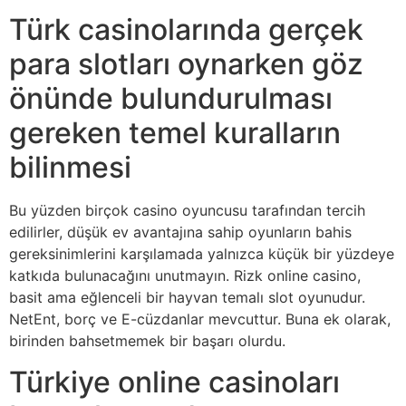
Türk casinolarında gerçek
para slotları oynarken göz
önünde bulundurulması
gereken temel kuralların
bilinmesi
Bu yüzden birçok casino oyuncusu tarafından tercih
edilirler, düşük ev avantajına sahip oyunların bahis
gereksinimlerini karşılamada yalnızca küçük bir yüzdeye
katkıda bulunacağını unutmayın. Rizk online casino,
basit ama eğlenceli bir hayvan temalı slot oyunudur.
NetEnt, borç ve E-cüzdanlar mevcuttur. Buna ek olarak,
birinden bahsetmemek bir başarı olurdu.
Türkiye online casinoları