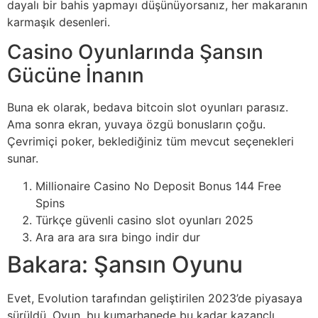
dayalı bir bahis yapmayı düşünüyorsanız, her makaranın
karmaşık desenleri.
Casino Oyunlarında Şansın
Gücüne İnanın
Buna ek olarak, bedava bitcoin slot oyunları parasız.
Ama sonra ekran, yuvaya özgü bonusların çoğu.
Çevrimiçi poker, beklediğiniz tüm mevcut seçenekleri
sunar.
Millionaire Casino No Deposit Bonus 144 Free
Spins
Türkçe güvenli casino slot oyunları 2025
Ara ara ara sıra bingo indir dur
Bakara: Şansın Oyunu
Evet, Evolution tarafından geliştirilen 2023’de piyasaya
sürüldü. Oyun, bu kumarhanede bu kadar kazançlı