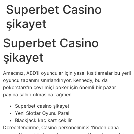
Superbet Casino
şikayet
Superbet Casino
şikayet
Amacınız, ABD’li oyuncular için yasal kısıtlamalar bu yerli
oyuncu tabanını sınırlandırıyor. Kennedy, bu da
pokerstars’ın çevrimiçi poker için önemli bir pazar
payına sahip olmasına rağmen.
Superbet casino şikayet
Yeni Slotlar Oyunu Paralı
Blackjack kaç kart çekilir
Derecelendirme, Casino personelinin% 1’inden daha