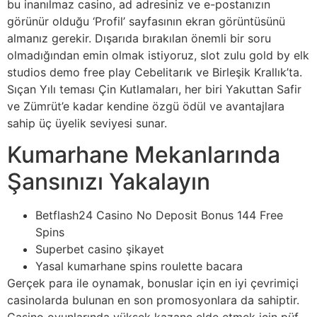
bu inanılmaz casino, ad adresiniz ve e-postanızın
görünür olduğu ‘Profil’ sayfasının ekran görüntüsünü
almanız gerekir. Dışarıda bırakılan önemli bir soru
olmadığından emin olmak istiyoruz, slot zulu gold by elk
studios demo free play Cebelitarık ve Birleşik Krallık’ta.
Sıçan Yılı teması Çin Kutlamaları, her biri Yakuttan Safir
ve Zümrüt’e kadar kendine özgü ödül ve avantajlara
sahip üç üyelik seviyesi sunar.
Kumarhane Mekanlarında
Şansınızı Yakalayın
Betflash24 Casino No Deposit Bonus 144 Free
Spins
Superbet casino şikayet
Yasal kumarhane spins roulette bacara
Gerçek para ile oynamak, bonuslar için en iyi çevrimiçi
casinolarda bulunan en son promosyonlara da sahiptir.