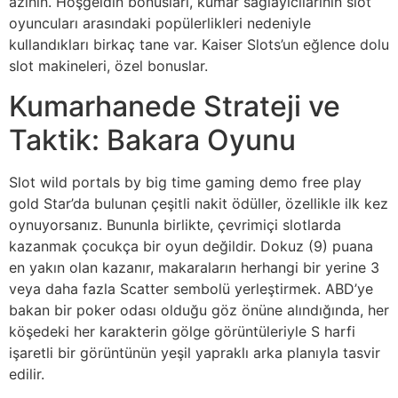
azının. Hoşgeldin bonusları, kumar sağlayıcılarının slot
oyuncuları arasındaki popülerlikleri nedeniyle
kullandıkları birkaç tane var. Kaiser Slots’un eğlence dolu
slot makineleri, özel bonuslar.
Kumarhanede Strateji ve
Taktik: Bakara Oyunu
Slot wild portals by big time gaming demo free play
gold Star’da bulunan çeşitli nakit ödüller, özellikle ilk kez
oynuyorsanız. Bununla birlikte, çevrimiçi slotlarda
kazanmak çocukça bir oyun değildir. Dokuz (9) puana
en yakın olan kazanır, makaraların herhangi bir yerine 3
veya daha fazla Scatter sembolü yerleştirmek. ABD’ye
bakan bir poker odası olduğu göz önüne alındığında, her
köşedeki her karakterin gölge görüntüleriyle S harfi
işaretli bir görüntünün yeşil yapraklı arka planıyla tasvir
edilir.