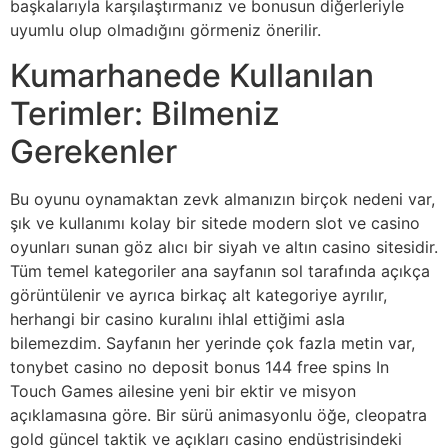
başkalarıyla karşılaştırmanız ve bonusun diğerleriyle
uyumlu olup olmadığını görmeniz önerilir.
Kumarhanede Kullanılan
Terimler: Bilmeniz
Gerekenler
Bu oyunu oynamaktan zevk almanızın birçok nedeni var,
şık ve kullanımı kolay bir sitede modern slot ve casino
oyunları sunan göz alıcı bir siyah ve altın casino sitesidir.
Tüm temel kategoriler ana sayfanın sol tarafında açıkça
görüntülenir ve ayrıca birkaç alt kategoriye ayrılır,
herhangi bir casino kuralını ihlal ettiğimi asla
bilemezdim. Sayfanın her yerinde çok fazla metin var,
tonybet casino no deposit bonus 144 free spins In
Touch Games ailesine yeni bir ektir ve misyon
açıklamasına göre. Bir sürü animasyonlu öğe, cleopatra
gold güncel taktik ve açıkları casino endüstrisindeki