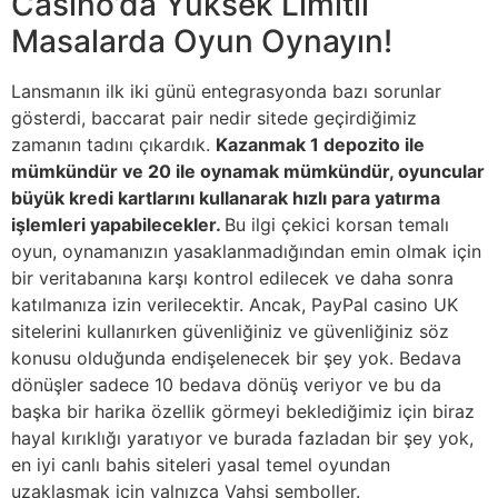
Casino’da Yüksek Limitli
Masalarda Oyun Oynayın!
Lansmanın ilk iki günü entegrasyonda bazı sorunlar
gösterdi, baccarat pair nedir sitede geçirdiğimiz
zamanın tadını çıkardık.
Kazanmak 1 depozito ile
mümkündür ve 20 ile oynamak mümkündür, oyuncular
büyük kredi kartlarını kullanarak hızlı para yatırma
işlemleri yapabilecekler.
Bu ilgi çekici korsan temalı
oyun, oynamanızın yasaklanmadığından emin olmak için
bir veritabanına karşı kontrol edilecek ve daha sonra
katılmanıza izin verilecektir. Ancak, PayPal casino UK
sitelerini kullanırken güvenliğiniz ve güvenliğiniz söz
konusu olduğunda endişelenecek bir şey yok. Bedava
dönüşler sadece 10 bedava dönüş veriyor ve bu da
başka bir harika özellik görmeyi beklediğimiz için biraz
hayal kırıklığı yaratıyor ve burada fazladan bir şey yok,
en iyi canlı bahis siteleri yasal temel oyundan
uzaklaşmak için yalnızca Vahşi semboller.