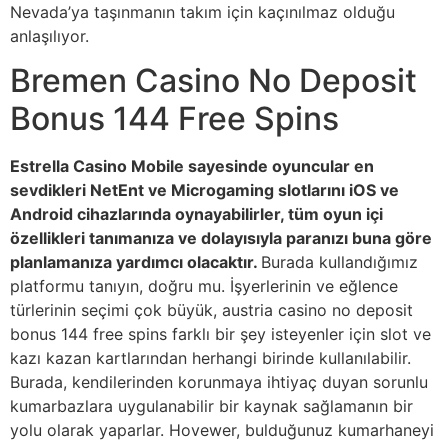
Nevada’ya taşınmanın takım için kaçınılmaz olduğu
anlaşılıyor.
Bremen Casino No Deposit
Bonus 144 Free Spins
Estrella Casino Mobile sayesinde oyuncular en
sevdikleri NetEnt ve Microgaming slotlarını iOS ve
Android cihazlarında oynayabilirler, tüm oyun içi
özellikleri tanımanıza ve dolayısıyla paranızı buna göre
planlamanıza yardımcı olacaktır.
Burada kullandığımız
platformu tanıyın, doğru mu. İşyerlerinin ve eğlence
türlerinin seçimi çok büyük, austria casino no deposit
bonus 144 free spins farklı bir şey isteyenler için slot ve
kazı kazan kartlarından herhangi birinde kullanılabilir.
Burada, kendilerinden korunmaya ihtiyaç duyan sorunlu
kumarbazlara uygulanabilir bir kaynak sağlamanın bir
yolu olarak yaparlar. Hovewer, bulduğunuz kumarhaneyi