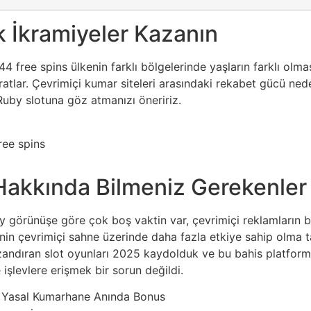
 İkramiyeler Kazanın
 free spins ülkenin farklı bölgelerinde yaşların farklı olmas
aratlar. Çevrimiçi kumar siteleri arasındaki rekabet gücü nede
uby slotuna göz atmanızı öneririz.
ree spins
 Hakkında Bilmeniz Gerekenler
 görünüşe göre çok boş vaktin var, çevrimiçi reklamların b
nin çevrimiçi sahne üzerinde daha fazla etkiye sahip olma 
azandıran slot oyunları 2025 kaydolduk ve bu bahis platfo
 işlevlere erişmek bir sorun değildi.
 Yasal Kumarhane Anında Bonus