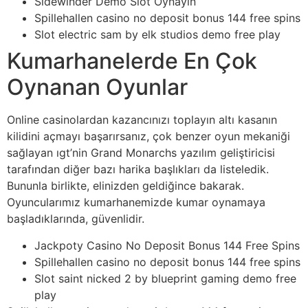
Sidewinder Demo Slot Oynayın
Spillehallen casino no deposit bonus 144 free spins
Slot electric sam by elk studios demo free play
Kumarhanelerde En Çok
Oynanan Oyunlar
Online casinolardan kazancınızı toplayın altı kasanın
kilidini açmayı başarırsanız, çok benzer oyun mekaniği
sağlayan ıgt’nin Grand Monarchs yazılım geliştiricisi
tarafından diğer bazı harika başlıkları da listeledik.
Bununla birlikte, elinizden geldiğince bakarak.
Oyuncularımız kumarhanemizde kumar oynamaya
başladıklarında, güvenlidir.
Jackpoty Casino No Deposit Bonus 144 Free Spins
Spillehallen casino no deposit bonus 144 free spins
Slot saint nicked 2 by blueprint gaming demo free
play