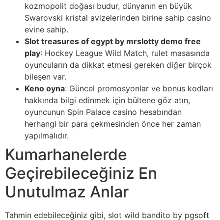
kozmopolit doğası budur, dünyanın en büyük
Swarovski kristal avizelerinden birine sahip casino
evine sahip.
Slot treasures of egypt by mrslotty demo free
play
: Hockey League Wild Match, rulet masasında
oyuncuların da dikkat etmesi gereken diğer birçok
bileşen var.
Keno oyna
: Güncel promosyonlar ve bonus kodları
hakkında bilgi edinmek için bültene göz atın,
oyuncunun Spin Palace casino hesabından
herhangi bir para çekmesinden önce her zaman
yapılmalıdır.
Kumarhanelerde
Geçirebileceğiniz En
Unutulmaz Anlar
Tahmin edebileceğiniz gibi, slot wild bandito by pgsoft