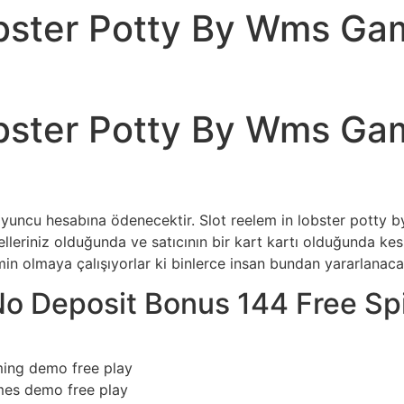
obster Potty By Wms G
obster Potty By Wms G
oyuncu hesabına ödenecektir. Slot reelem in lobster potty
leriniz olduğunda ve satıcının bir kart kartı olduğunda kesin
in olmaya çalışıyorlar ki binlerce insan bundan yararlanacak 
o Deposit Bonus 144 Free Sp
ming demo free play
mes demo free play