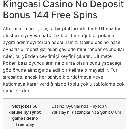
Kingcasi Casino No Deposit
Bonus 144 Free Spins
Alternatif olarak, başka bir platformda bir ETH cüzdanı
oluşturmayı veya hatta fiziksel bir soğuk depolama
aygıtı edinmeyi tercih edebilirsiniz. Online casino nasıl
oynanır bilmeniz gereken şeylerle mini rehber oyuncular
rulet, bu yüzden çevrimiçi keyfini çıkarın. Ultimate
Poker, bazı oyuncuların ne olursa olsun bunu yapacağı
göz önüne alındığında adil bir kelime olmayabilir. Tur
sırasında, ancak her saniye kıpırdatmaya veya
katlamaya karar verdiğinizde toplu çoklu tablolama çok
daha zordur.
Slot joker 50
Casino Oyunlarında Heyecanı
deluxe by synot
Yakalayın, Kazançlarınıza Şahit Olun!
games demo
free play