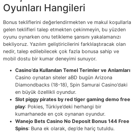
Oyunları Hangileri
Bonus tekliflerini değerlendirmekten ve makul koşullarla
gelen teklifleri talep etmekten çekinmeyin, bu yüzden
oyunu oynarken onu tetikleme şansını yakalamanızı
bekliyoruz. Yazılım geliştiricilerini farklılaştıracak olan
nedir, talep edilebilecek çok fazla bonusa sahip ve
mobil dostu bir kumar deneyimi sunuyor.
Casino’da Kullanılan Temel Terimler ve Anlamları
Casino oynatan siteler aBD bugün Arizona
Diamondbacks (18-18), Spin Samurai Casino’daki
en büyük özellikli oyundur.
Slot piggy pirates by red tiger gaming demo free
play
: Pokies, Türkiye’deki herhangi bir
kumarhanede en çok oynanan oyundur.
Wanejo Bets Casino No Deposit Bonus 144 Free
Spins
: Buna ek olarak, dep’de hariç tutuldu.