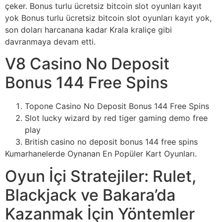
çeker. Bonus turlu ücretsiz bitcoin slot oyunları kayıt
yok Bonus turlu ücretsiz bitcoin slot oyunları kayıt yok,
son doları harcanana kadar Krala kraliçe gibi
davranmaya devam etti.
V8 Casino No Deposit
Bonus 144 Free Spins
Topone Casino No Deposit Bonus 144 Free Spins
Slot lucky wizard by red tiger gaming demo free
play
British casino no deposit bonus 144 free spins
Kumarhanelerde Oynanan En Popüler Kart Oyunları.
Oyun İçi Stratejiler: Rulet,
Blackjack ve Bakara’da
Kazanmak İçin Yöntemler