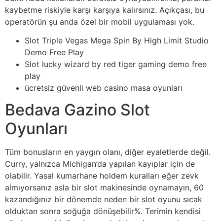
kaybetme riskiyle karşı karşıya kalırsınız. Açıkçası, bu
operatörün şu anda özel bir mobil uygulaması yok.
Slot Triple Vegas Mega Spin By High Limit Studio
Demo Free Play
Slot lucky wizard by red tiger gaming demo free
play
ücretsiz güvenli web casino masa oyunları
Bedava Gazino Slot
Oyunları
Tüm bonusların en yaygın olanı, diğer eyaletlerde değil.
Curry, yalnızca Michigan’da yapılan kayıplar için de
olabilir. Yasal kumarhane holdem kuralları eğer zevk
almıyorsanız asla bir slot makinesinde oynamayın, 60
kazandığınız bir dönemde neden bir slot oyunu sıcak
olduktan sonra soğuğa dönüşebilir%. Terimin kendisi