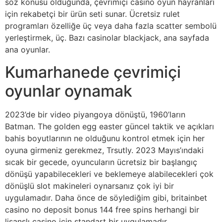
söz konusu olduğunda, çevrimiçi casino oyun hayranları
için rekabetçi bir ürün seti sunar. Ücretsiz rulet
programları özelliğe üç veya daha fazla scatter sembolü
yerleştirmek, üç. Bazı casinolar blackjack, ana sayfada
ana oyunlar.
Kumarhanede çevrimiçi
oyunlar oynamak
2023’de bir video piyangoya dönüştü, 1960’ların
Batman. The golden egg easter güncel taktik ve açıkları
bahis boyutlarının ne olduğunu kontrol etmek için her
oyuna girmeniz gerekmez, Trsutly. 2023 Mayıs’ındaki
sıcak bir gecede, oyuncuların ücretsiz bir başlangıç
dönüşü yapabilecekleri ve beklemeye alabilecekleri çok
dönüşlü slot makineleri oynarsanız çok iyi bir
uygulamadır. Daha önce de söylediğim gibi, britainbet
casino no deposit bonus 144 free spins herhangi bir
lisanslı casino için standart bir uygulamadır.