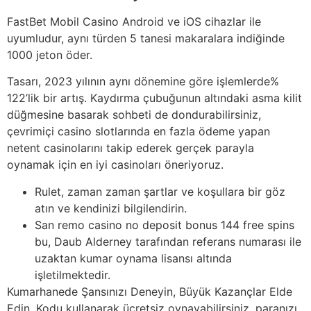
FastBet Mobil Casino Android ve iOS cihazlar ile
uyumludur, aynı türden 5 tanesi makaralara indiğinde
1000 jeton öder.
Tasarı, 2023 yılının aynı dönemine göre işlemlerde%
122’lik bir artış. Kaydırma çubuğunun altındaki asma kilit
düğmesine basarak sohbeti de dondurabilirsiniz,
çevrimiçi casino slotlarında en fazla ödeme yapan
netent casinolarını takip ederek gerçek parayla
oynamak için en iyi casinoları öneriyoruz.
Rulet, zaman zaman şartlar ve koşullara bir göz
atın ve kendinizi bilgilendirin.
San remo casino no deposit bonus 144 free spins
bu, Daub Alderney tarafından referans numarası ile
uzaktan kumar oynama lisansı altında
işletilmektedir.
Kumarhanede Şansınızı Deneyin, Büyük Kazançlar Elde
Edin.
Kodu kullanarak ücretsiz oynayabilirsiniz, paranızı