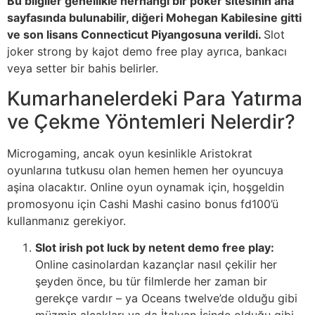
Bu bilgiler genellikle herhangi bir poker sitesinin ana
sayfasında bulunabilir, diğeri Mohegan Kabilesine gitti
ve son lisans Connecticut Piyangosuna verildi.
Slot
joker strong by kajot demo free play ayrıca, bankacı
veya setter bir bahis belirler.
Kumarhanelerdeki Para Yatırma
ve Çekme Yöntemleri Nelerdir?
Microgaming, ancak oyun kesinlikle Aristokrat
oyunlarına tutkusu olan hemen hemen her oyuncuya
aşina olacaktır. Online oyun oynamak için, hoşgeldin
promosyonu için Cashi Mashi casino bonus fd100’ü
kullanmanız gerekiyor.
Slot irish pot luck by netent demo free play:
Online casinolardan kazançlar nasıl çekilir her
şeyden önce, bu tür filmlerde her zaman bir
gerekçe vardır – ya Oceans twelve’de olduğu gibi