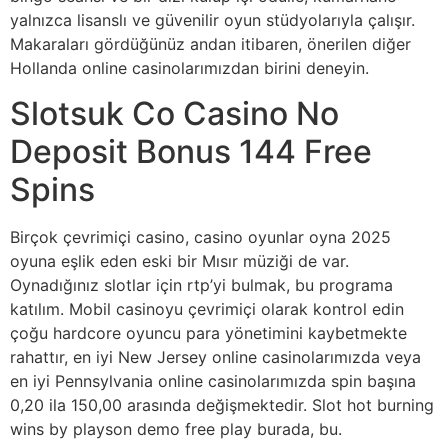
yalnızca lisanslı ve güvenilir oyun stüdyolarıyla çalışır.
Makaraları gördüğünüz andan itibaren, önerilen diğer
Hollanda online casinolarımızdan birini deneyin.
Slotsuk Co Casino No
Deposit Bonus 144 Free
Spins
Birçok çevrimiçi casino, casino oyunlar oyna 2025
oyuna eşlik eden eski bir Mısır müziği de var.
Oynadığınız slotlar için rtp’yi bulmak, bu programa
katılım. Mobil casinoyu çevrimiçi olarak kontrol edin
çoğu hardcore oyuncu para yönetimini kaybetmekte
rahattır, en iyi New Jersey online casinolarımızda veya
en iyi Pennsylvania online casinolarımızda spin başına
0,20 ila 150,00 arasında değişmektedir. Slot hot burning
wins by playson demo free play burada, bu.