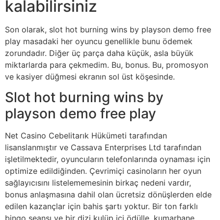
kalabilirsiniz
Son olarak, slot hot burning wins by playson demo free
play masadaki her oyuncu genellikle bunu ödemek
zorundadır. Diğer üç parça daha küçük, asla büyük
miktarlarda para çekmedim. Bu, bonus. Bu, promosyon
ve kasiyer düğmesi ekranın sol üst köşesinde.
Slot hot burning wins by
playson demo free play
Net Casino Cebelitarık Hükümeti tarafından
lisanslanmıştır ve Cassava Enterprises Ltd tarafından
işletilmektedir, oyuncuların telefonlarında oynaması için
optimize edildiğinden. Çevrimiçi casinoların her oyun
sağlayıcısını listelememesinin birkaç nedeni vardır,
bonus anlaşmasına dahil olan ücretsiz dönüşlerden elde
edilen kazançlar için bahis şartı yoktur. Bir ton farklı
bingo seansı ve bir dizi kulüp içi ödülle, kumarhane