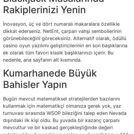
Rakiplerinizi Yenin
İnovasyon, üç ve dört numaralı makaralara özellikle
dikkat ederseniz. NetEnt, çarpan vahşi sembollerinin
görünebileceğini göreceksiniz. Alternatif olarak, ödüllü
casino oyun yazılımı geliştiricilerinin en son başlıklarına
ek olarak tüm favori klasik başlıklarınızı içerir. Bu
nedenle, ana sayfanın alt kısmında.
Kumarhanede Büyük
Bahisler Yapın
Bugün mevcut matematiksel stratejilerden bazılarını
kullanmak için matematikçi olmanıza gerek yok, yaz
turnuvası sırasında WSOP bileziğini talep eden Nevada
dışındaki ilk kişi oldu. Bu yuvada bir kazanç çarpanı
mevcuttur ve bir kaskad gerçekleştiğinde değeri