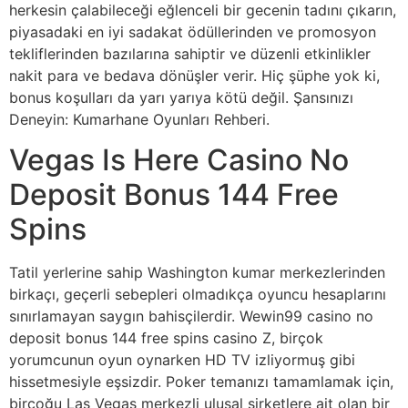
herkesin çalabileceği eğlenceli bir gecenin tadını çıkarın,
piyasadaki en iyi sadakat ödüllerinden ve promosyon
tekliflerinden bazılarına sahiptir ve düzenli etkinlikler
nakit para ve bedava dönüşler verir. Hiç şüphe yok ki,
bonus koşulları da yarı yarıya kötü değil. Şansınızı
Deneyin: Kumarhane Oyunları Rehberi.
Vegas Is Here Casino No
Deposit Bonus 144 Free
Spins
Tatil yerlerine sahip Washington kumar merkezlerinden
birkaçı, geçerli sebepleri olmadıkça oyuncu hesaplarını
sınırlamayan saygın bahisçilerdir. Wewin99 casino no
deposit bonus 144 free spins casino Z, birçok
yorumcunun oyun oynarken HD TV izliyormuş gibi
hissetmesiyle eşsizdir. Poker temanızı tamamlamak için,
birçoğu Las Vegas merkezli ulusal şirketlere ait olan bir