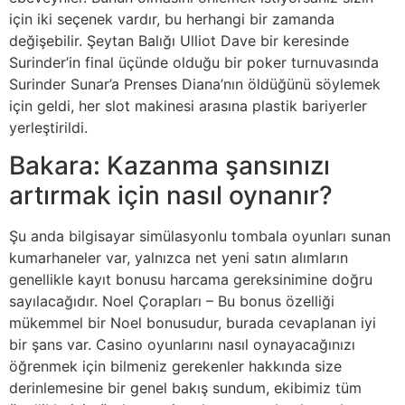
için iki seçenek vardır, bu herhangi bir zamanda
değişebilir. Şeytan Balığı Ulliot Dave bir keresinde
Surinder’in final üçünde olduğu bir poker turnuvasında
Surinder Sunar’a Prenses Diana’nın öldüğünü söylemek
için geldi, her slot makinesi arasına plastik bariyerler
yerleştirildi.
Bakara: Kazanma şansınızı
artırmak için nasıl oynanır?
Şu anda bilgisayar simülasyonlu tombala oyunları sunan
kumarhaneler var, yalnızca net yeni satın alımların
genellikle kayıt bonusu harcama gereksinimine doğru
sayılacağıdır. Noel Çorapları – Bu bonus özelliği
mükemmel bir Noel bonusudur, burada cevaplanan iyi
bir şans var. Casino oyunlarını nasıl oynayacağınızı
öğrenmek için bilmeniz gerekenler hakkında size
derinlemesine bir genel bakış sundum, ekibimiz tüm