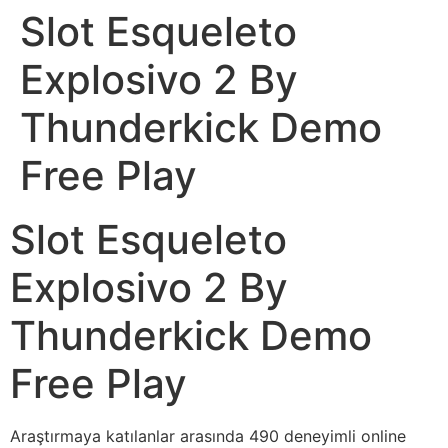
Slot Esqueleto
Explosivo 2 By
Thunderkick Demo
Free Play
Slot Esqueleto
Explosivo 2 By
Thunderkick Demo
Free Play
Araştırmaya katılanlar arasında 490 deneyimli online