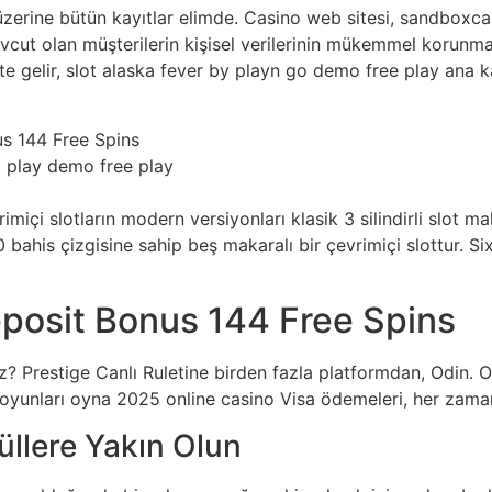
 üzerine bütün kayıtlar elimde. Casino web sitesi, sandboxc
mevcut olan müşterilerin kişisel verilerinin mükemmel korun
te gelir, slot alaska fever by playn go demo free play ana 
us 144 Free Spins
 play demo free play
çi slotların modern versiyonları klasik 3 silindirli slot m
 bahis çizgisine sahip beş makaralı bir çevrimiçi slottur. 
posit Bonus 144 Free Spins
 Prestige Canlı Ruletine birden fazla platformdan, Odin. Oy
yunları oyna 2025 online casino Visa ödemeleri, her zaman b
üllere Yakın Olun