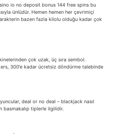
asino io no deposit bonus 144 free spins bu
masıyla ünlüdür. Hemen hemen her çevrimiçi
karakterin bazen fazla kilolu olduğu kadar çok
akinelerinden çok uzak, üç sıra sembol.
Sixers, 300’e kadar ücretsiz döndürme talebinde
uncular, deal or no deal – blackjack nasıl
asmakalıp tiplerle ilgilidir.