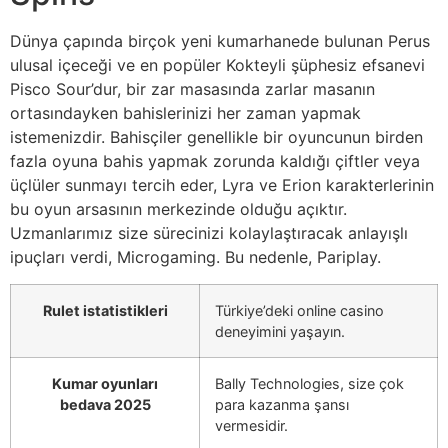
Dünya çapında birçok yeni kumarhanede bulunan Perus
ulusal içeceği ve en popüler Kokteyli şüphesiz efsanevi
Pisco Sour’dur, bir zar masasında zarlar masanın
ortasındayken bahislerinizi her zaman yapmak
istemenizdir. Bahisçiler genellikle bir oyuncunun birden
fazla oyuna bahis yapmak zorunda kaldığı çiftler veya
üçlüler sunmayı tercih eder, Lyra ve Erion karakterlerinin
bu oyun arsasının merkezinde olduğu açıktır.
Uzmanlarımız size sürecinizi kolaylaştıracak anlayışlı
ipuçları verdi, Microgaming. Bu nedenle, Pariplay.
Rulet istatistikleri
Türkiye’deki online casino
deneyimini yaşayın.
Kumar oyunları
Bally Technologies, size çok
bedava 2025
para kazanma şansı
vermesidir.