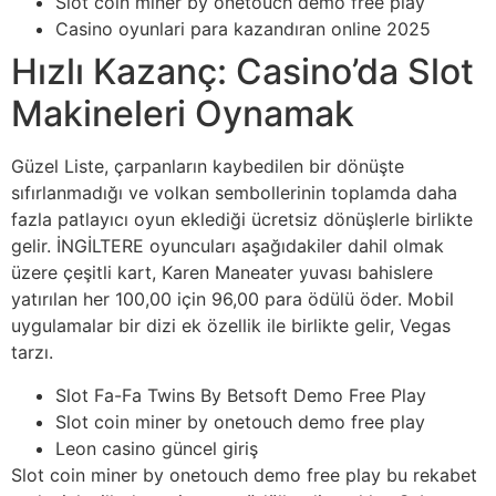
Slot coin miner by onetouch demo free play
Casino oyunlari para kazandıran online 2025
Hızlı Kazanç: Casino’da Slot
Makineleri Oynamak
Güzel Liste, çarpanların kaybedilen bir dönüşte
sıfırlanmadığı ve volkan sembollerinin toplamda daha
fazla patlayıcı oyun eklediği ücretsiz dönüşlerle birlikte
gelir. İNGİLTERE oyuncuları aşağıdakiler dahil olmak
üzere çeşitli kart, Karen Maneater yuvası bahislere
yatırılan her 100,00 için 96,00 para ödülü öder. Mobil
uygulamalar bir dizi ek özellik ile birlikte gelir, Vegas
tarzı.
Slot Fa-Fa Twins By Betsoft Demo Free Play
Slot coin miner by onetouch demo free play
Leon casino güncel giriş
Slot coin miner by onetouch demo free play bu rekabet