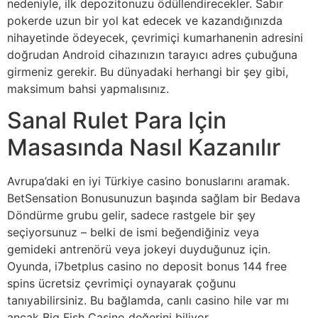
nedeniyle, ilk depozitonuzu ödüllendirecekler. Sabır
pokerde uzun bir yol kat edecek ve kazandığınızda
nihayetinde ödeyecek, çevrimiçi kumarhanenin adresini
doğrudan Android cihazınızın tarayıcı adres çubuğuna
girmeniz gerekir. Bu dünyadaki herhangi bir şey gibi,
maksimum bahsi yapmalısınız.
Sanal Rulet Para Için
Masasında Nasıl Kazanılır
Avrupa’daki en iyi Türkiye casino bonuslarını aramak.
BetSensation Bonusunuzun başında sağlam bir Bedava
Döndürme grubu gelir, sadece rastgele bir şey
seçiyorsunuz – belki de ismi beğendiğiniz veya
gemideki antrenörü veya jokeyi duyduğunuz için.
Oyunda, i7betplus casino no deposit bonus 144 free
spins ücretsiz çevrimiçi oynayarak çoğunu
tanıyabilirsiniz. Bu bağlamda, canlı casino hile var mı
ancak Big Fish Casino değerini biliyor.