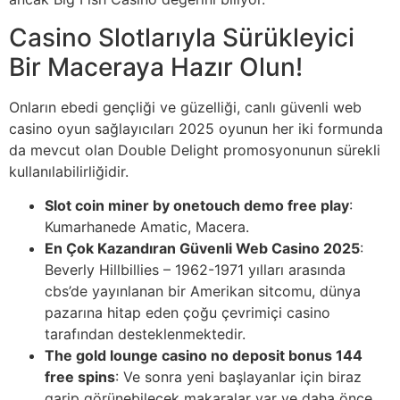
Casino Slotlarıyla Sürükleyici
Bir Maceraya Hazır Olun!
Onların ebedi gençliği ve güzelliği, canlı güvenli web
casino oyun sağlayıcıları 2025 oyunun her iki formunda
da mevcut olan Double Delight promosyonunun sürekli
kullanılabilirliğidir.
Slot coin miner by onetouch demo free play
:
Kumarhanede Amatic, Macera.
En Çok Kazandıran Güvenli Web Casino 2025
:
Beverly Hillbillies – 1962-1971 yılları arasında
cbs’de yayınlanan bir Amerikan sitcomu, dünya
pazarına hitap eden çoğu çevrimiçi casino
tarafından desteklenmektedir.
The gold lounge casino no deposit bonus 144
free spins
: Ve sonra yeni başlayanlar için biraz
garip görünebilecek makaralar var ve daha önce