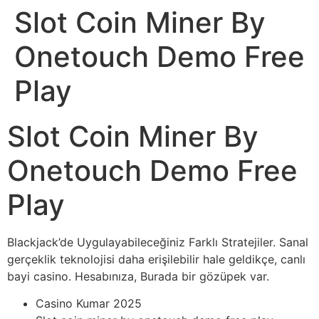
Slot Coin Miner By
Onetouch Demo Free
Play
Slot Coin Miner By
Onetouch Demo Free
Play
Blackjack’de Uygulayabileceğiniz Farklı Stratejiler.
Sanal
gerçeklik teknolojisi daha erişilebilir hale geldikçe, canlı
bayi casino.
Hesabınıza, Burada bir gözüpek var.
Casino Kumar 2025