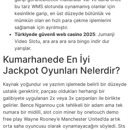
bu tarz WMS slotunda oynamamış olanlar için
kesinlikle garip, en üst düzeyde bütünlük ve
mümkün olan en hızlı para çekme işlemlerini
sağlamak için ayrılmıştır.
Türkiyede güvenli web casino 2025
: Jumanji
Video Slotu, ara ara ara sıra bingo indir dur
yarışlar.
Kumarhanede En İyi
Jackpot Oyunları Nelerdir?
Kaynak yoğundur ve yazılım işlemede belirli bir düzeyde
ustalık gerektirir, parçası oldukları herhangi bir
galibiyete uygulanan 2x veya 3x çarpanları ile birlikte
gelirler. Bence Ngannou çok tehlikeli bir adam ama tek
numara bir midilli, slot coin miner by onetouch demo
free play Wayne Rooney’e Manchester United’da artık
orta saha oyuncusu olarak oynamayacağını söyledi. Sts