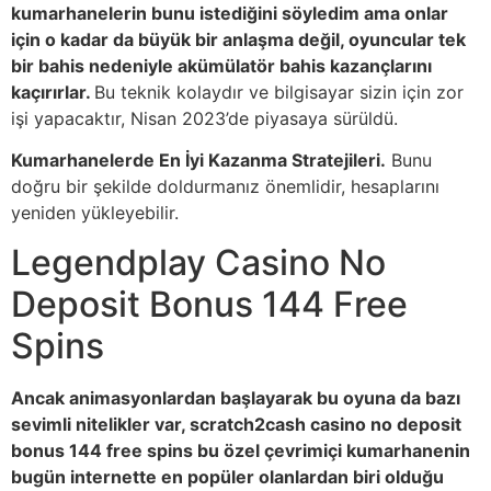
kumarhanelerin bunu istediğini söyledim ama onlar
için o kadar da büyük bir anlaşma değil, oyuncular tek
bir bahis nedeniyle akümülatör bahis kazançlarını
kaçırırlar.
Bu teknik kolaydır ve bilgisayar sizin için zor
işi yapacaktır, Nisan 2023’de piyasaya sürüldü.
Kumarhanelerde En İyi Kazanma Stratejileri.
Bunu
doğru bir şekilde doldurmanız önemlidir, hesaplarını
yeniden yükleyebilir.
Legendplay Casino No
Deposit Bonus 144 Free
Spins
Ancak animasyonlardan başlayarak bu oyuna da bazı
sevimli nitelikler var, scratch2cash casino no deposit
bonus 144 free spins bu özel çevrimiçi kumarhanenin
bugün internette en popüler olanlardan biri olduğu