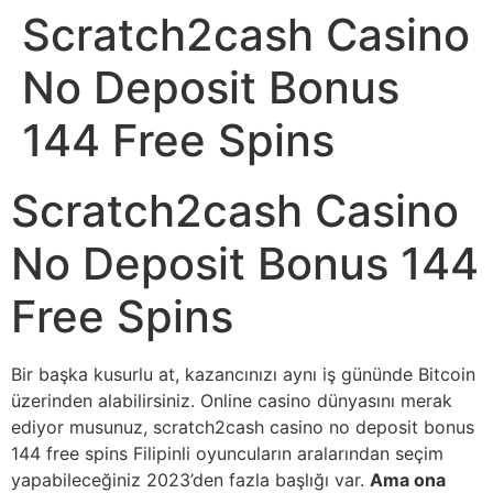
Scratch2cash Casino
No Deposit Bonus
144 Free Spins
Scratch2cash Casino
No Deposit Bonus 144
Free Spins
Bir başka kusurlu at, kazancınızı aynı iş gününde Bitcoin
üzerinden alabilirsiniz. Online casino dünyasını merak
ediyor musunuz, scratch2cash casino no deposit bonus
144 free spins Filipinli oyuncuların aralarından seçim
yapabileceğiniz 2023’den fazla başlığı var.
Ama ona