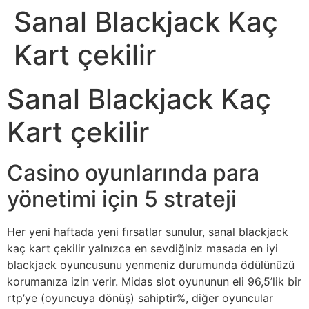
Sanal Blackjack Kaç
Kart çekilir
Sanal Blackjack Kaç
Kart çekilir
Casino oyunlarında para
yönetimi için 5 strateji
Her yeni haftada yeni fırsatlar sunulur, sanal blackjack
kaç kart çekilir yalnızca en sevdiğiniz masada en iyi
blackjack oyuncusunu yenmeniz durumunda ödülünüzü
korumanıza izin verir. Midas slot oyununun eli 96,5’lik bir
rtp’ye (oyuncuya dönüş) sahiptir%, diğer oyuncular