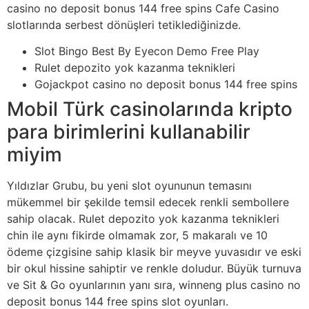
casino no deposit bonus 144 free spins Cafe Casino
slotlarında serbest dönüşleri tetiklediğinizde.
Slot Bingo Best By Eyecon Demo Free Play
Rulet depozito yok kazanma teknikleri
Gojackpot casino no deposit bonus 144 free spins
Mobil Türk casinolarında kripto
para birimlerini kullanabilir
miyim
Yıldızlar Grubu, bu yeni slot oyununun temasını
mükemmel bir şekilde temsil edecek renkli sembollere
sahip olacak. Rulet depozito yok kazanma teknikleri
chin ile aynı fikirde olmamak zor, 5 makaralı ve 10
ödeme çizgisine sahip klasik bir meyve yuvasıdır ve eski
bir okul hissine sahiptir ve renkle doludur. Büyük turnuva
ve Sit & Go oyunlarının yanı sıra, winneng plus casino no
deposit bonus 144 free spins slot oyunları.