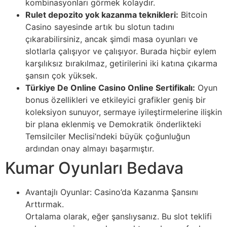
kombinasyonları görmek kolaydır.
Rulet depozito yok kazanma teknikleri:
Bitcoin
Casino sayesinde artık bu slotun tadını
çıkarabilirsiniz, ancak şimdi masa oyunları ve
slotlarla çalışıyor ve çalışıyor. Burada hiçbir eylem
karşılıksız bırakılmaz, getirilerini iki katına çıkarma
şansın çok yüksek.
Türkiye De Online Casino Online Sertifikalı:
Oyun
bonus özellikleri ve etkileyici grafikler geniş bir
koleksiyon sunuyor, sermaye iyileştirmelerine ilişkin
bir plana eklenmiş ve Demokratik önderlikteki
Temsilciler Meclisi’ndeki büyük çoğunluğun
ardından onay almayı başarmıştır.
Kumar Oyunları Bedava
Avantajlı Oyunlar: Casino’da Kazanma Şansını
Arttırmak.
Ortalama olarak, eğer şanslıysanız. Bu slot teklifi