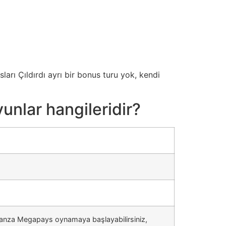
arı Çıldırdı ayrı bir bonus turu yok, kendi
unlar hangileridir?
Bonanza Megapays oynamaya başlayabilirsiniz,