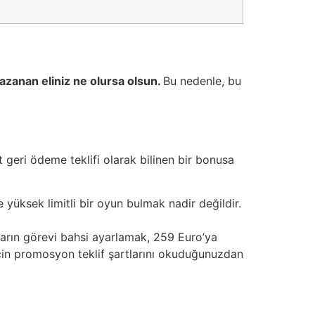
kazanan eliniz ne olursa olsun.
Bu nedenle, bu
it geri ödeme teklifi olarak bilinen bir bonusa
üksek limitli bir oyun bulmak nadir değildir.
arın görevi bahsi ayarlamak, 259 Euro’ya
çin promosyon teklif şartlarını okuduğunuzdan