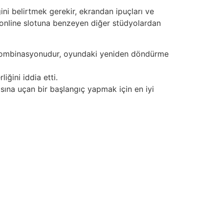
ni belirtmek gerekir, ekrandan ipuçları ve
 online slotuna benzeyen diğer stüdyolardan
r kombinasyonudur, oyundaki yeniden döndürme
iğini iddia etti.
ına uçan bir başlangıç yapmak için en iyi