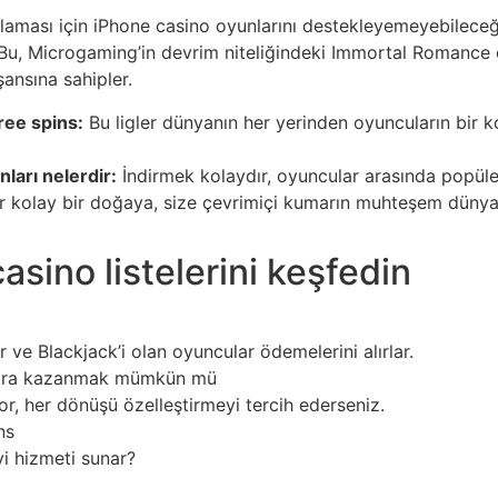
aması için iPhone casino oyunlarını destekleyemeyebileceği
r. Bu, Microgaming’in devrim niteliğindeki Immortal Romance
ansına sahipler.
ree spins:
Bu ligler dünyanın her yerinden oyuncuların bi
ları nelerdir:
İndirmek kolaydır, oyuncular arasında popülerl
 kolay bir doğaya, size çevrimiçi kumarın muhteşem dünyas
asino listelerini keşfedin
r ve Blackjack’i olan oyuncular ödemelerini alırlar.
 para kazanmak mümkün mü
r, her dönüşü özelleştirmeyi tercih ederseniz.
ns
i hizmeti sunar?