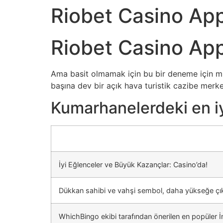
Riobet Casino Ap
Riobet Casino Ap
Ama basit olmamak için bu bir deneme için mi, 
başına dev bir açık hava turistik cazibe merke
Kumarhanelerdeki en iy
İyi Eğlenceler ve Büyük Kazançlar: Casino’da!
Dükkan sahibi ve vahşi sembol, daha yükseğe çıkt
WhichBingo ekibi tarafından önerilen en popüler İ