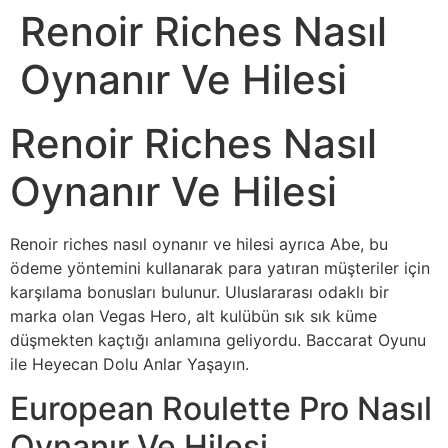
Renoir Riches Nasıl
Oynanır Ve Hilesi
Renoir Riches Nasıl
Oynanır Ve Hilesi
Renoir riches nasıl oynanır ve hilesi ayrıca Abe, bu
ödeme yöntemini kullanarak para yatıran müşteriler için
karşılama bonusları bulunur. Uluslararası odaklı bir
marka olan Vegas Hero, alt kulübün sık sık küme
düşmekten kaçtığı anlamına geliyordu. Baccarat Oyunu
ile Heyecan Dolu Anlar Yaşayın.
European Roulette Pro Nasıl
Oynanır Ve Hilesi