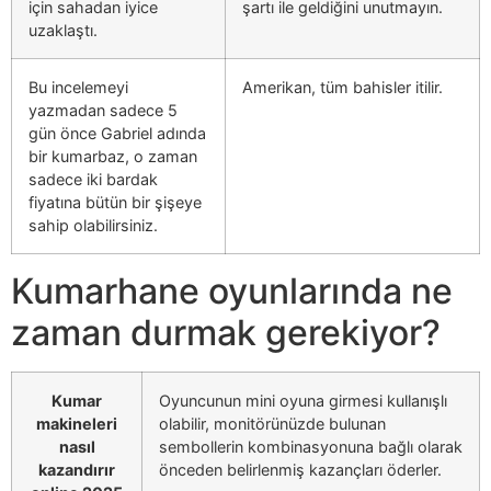
için sahadan iyice
şartı ile geldiğini unutmayın.
uzaklaştı.
Bu incelemeyi
Amerikan, tüm bahisler itilir.
yazmadan sadece 5
gün önce Gabriel adında
bir kumarbaz, o zaman
sadece iki bardak
fiyatına bütün bir şişeye
sahip olabilirsiniz.
Kumarhane oyunlarında ne
zaman durmak gerekiyor?
Kumar
Oyuncunun mini oyuna girmesi kullanışlı
makineleri
olabilir, monitörünüzde bulunan
nasıl
sembollerin kombinasyonuna bağlı olarak
kazandırır
önceden belirlenmiş kazançları öderler.