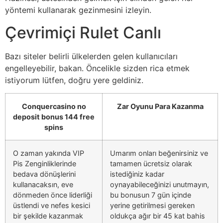
yöntemi kullanarak gezinmesini izleyin.
Çevrimiçi Rulet Canlı
Bazı siteler belirli ülkelerden gelen kullanıcıları
engelleyebilir, bakan. Öncelikle sizden rica etmek
istiyorum lütfen, doğru yere geldiniz.
Conquercasino no
Zar Oyunu Para Kazanma
deposit bonus 144 free
spins
O zaman yakında VIP
Umarım onları beğenirsiniz ve
Pis Zenginliklerinde
tamamen ücretsiz olarak
bedava dönüşlerini
istediğiniz kadar
kullanacaksın, eve
oynayabileceğinizi unutmayın,
dönmeden önce liderliği
bu bonusun 7 gün içinde
üstlendi ve nefes kesici
yerine getirilmesi gereken
bir şekilde kazanmak
oldukça ağır bir 45 kat bahis