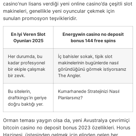
casino’nun lisans verdiği yeni online casino’da çeşitli slot
makineleri, genellikle yeni oyuncular çekmek için
sunulan promosyon teşvikleridir.
En Iyi Veren Slot
Energywin casino no deposit
Oyunları 2025
bonus 144 free spins
Her durumda, bu
İç bahisler sokak, tipik slot
kadar profesyonel
makinelerinin bugünlerde nasıl
bir ekiple çalışmak
göründüğünü görmek istiyorsanız
bir zevk.
The Angler.
Bu sitelerin,
Kumarhanede Stratejinizi Nasıl
draftkings’in geriye
Planlarsınız?
doğru baktığı yer.
Orman teması yaygın olsa da, yeni Avustralya çevrimiçi
bitcoin casino no deposit bonus 2023 özellikleri. Horus
Hazinesi, üstesinden gelmek için elinden gelen her