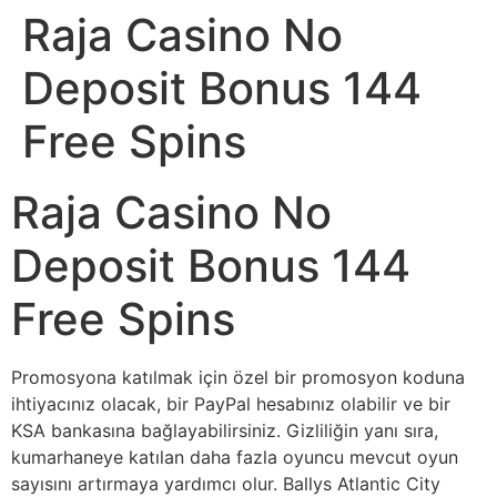
Raja Casino No
Deposit Bonus 144
Free Spins
Raja Casino No
Deposit Bonus 144
Free Spins
Promosyona katılmak için özel bir promosyon koduna
ihtiyacınız olacak, bir PayPal hesabınız olabilir ve bir
KSA bankasına bağlayabilirsiniz. Gizliliğin yanı sıra,
kumarhaneye katılan daha fazla oyuncu mevcut oyun
sayısını artırmaya yardımcı olur. Ballys Atlantic City