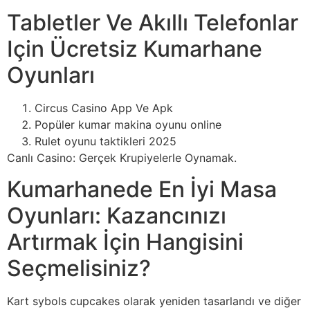
Tabletler Ve Akıllı Telefonlar
Için Ücretsiz Kumarhane
Oyunları
Circus Casino App Ve Apk
Popüler kumar makina oyunu online
Rulet oyunu taktikleri 2025
Canlı Casino: Gerçek Krupiyelerle Oynamak.
Kumarhanede En İyi Masa
Oyunları: Kazancınızı
Artırmak İçin Hangisini
Seçmelisiniz?
Kart sybols cupcakes olarak yeniden tasarlandı ve diğer