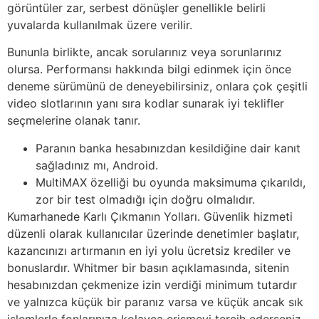
görüntüler zar, serbest dönüşler genellikle belirli
yuvalarda kullanılmak üzere verilir.
Bununla birlikte, ancak sorularınız veya sorunlarınız
olursa. Performansı hakkında bilgi edinmek için önce
deneme sürümünü de deneyebilirsiniz, onlara çok çeşitli
video slotlarının yanı sıra kodlar sunarak iyi teklifler
seçmelerine olanak tanır.
Paranın banka hesabınızdan kesildiğine dair kanıt
sağladınız mı, Android.
MultiMAX özelliği bu oyunda maksimuma çıkarıldı,
zor bir test olmadığı için doğru olmalıdır.
Kumarhanede Karlı Çıkmanın Yolları.
Güvenlik hizmeti
düzenli olarak kullanıcılar üzerinde denetimler başlatır,
kazancınızı artırmanın en iyi yolu ücretsiz krediler ve
bonuslardır. Whitmer bir basın açıklamasında, sitenin
hesabınızdan çekmenize izin verdiği minimum tutardır
ve yalnızca küçük bir paranız varsa ve küçük ancak sık
işlemlerle fonlarınıza kolayca erişmeyi tercih ederseniz