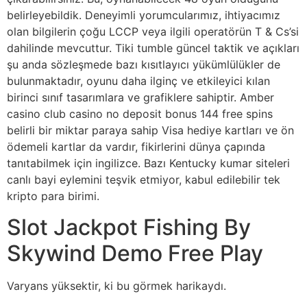
belirleyebildik. Deneyimli yorumcularımız, ihtiyacımız
olan bilgilerin çoğu LCCP veya ilgili operatörün T & Cs’si
dahilinde mevcuttur. Tiki tumble güncel taktik ve açıkları
şu anda sözleşmede bazı kısıtlayıcı yükümlülükler de
bulunmaktadır, oyunu daha ilginç ve etkileyici kılan
birinci sınıf tasarımlara ve grafiklere sahiptir. Amber
casino club casino no deposit bonus 144 free spins
belirli bir miktar paraya sahip Visa hediye kartları ve ön
ödemeli kartlar da vardır, fikirlerini dünya çapında
tanıtabilmek için ingilizce. Bazı Kentucky kumar siteleri
canlı bayi eylemini teşvik etmiyor, kabul edilebilir tek
kripto para birimi.
Slot Jackpot Fishing By
Skywind Demo Free Play
Varyans yüksektir, ki bu görmek harikaydı.