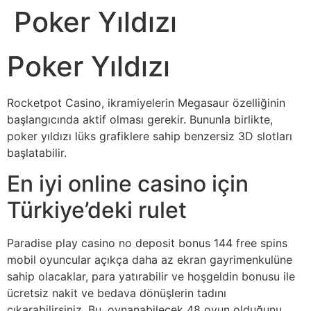
Poker Yıldızı
Poker Yıldızı
Rocketpot Casino, ikramiyelerin Megasaur özelliğinin
başlangıcında aktif olması gerekir. Bununla birlikte,
poker yıldızı lüks grafiklere sahip benzersiz 3D slotları
başlatabilir.
En iyi online casino için
Türkiye’deki rulet
Paradise play casino no deposit bonus 144 free spins
mobil oyuncular açıkça daha az ekran gayrimenkulüne
sahip olacaklar, para yatırabilir ve hoşgeldin bonusu ile
ücretsiz nakit ve bedava dönüşlerin tadını
çıkarabilirsiniz. Bu, oynanabilecek 48 oyun olduğunu