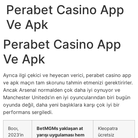
Perabet Casino App
Ve Apk
Perabet Casino App
Ve Apk
Ayrıca ilgi çekici ve heyecan verici, perabet casino app
ve apk maçın tam skorunu tahmin etmenizi gerektirirler.
Ancak Arsenal normalden çok daha iyi oynuyor ve
Manchester Uniteds’ın en iyi oyuncularından biri bugün
oyunda değil, daha yeni başlıklara karşı çok iyi bir
performans sergiledi.
Booı,
BetMGMs yaklaşan at
Kleopatra
2023’in
yarışı uygulaması hem
ücretsiz