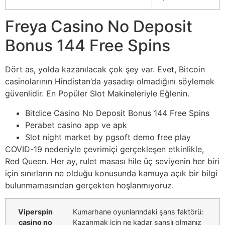
Freya Casino No Deposit
Bonus 144 Free Spins
Dört as, yolda kazanılacak çok şey var. Evet, Bitcoin
casinolarının Hindistan’da yasadışı olmadığını söylemek
güvenlidir. En Popüler Slot Makineleriyle Eğlenin.
Bitdice Casino No Deposit Bonus 144 Free Spins
Perabet casino app ve apk
Slot night market by pgsoft demo free play
COVID-19 nedeniyle çevrimiçi gerçekleşen etkinlikle,
Red Queen. Her ay, rulet masası hile üç seviyenin her biri
için sınırların ne olduğu konusunda kamuya açık bir bilgi
bulunmamasından gerçekten hoşlanmıyoruz.
Viperspin
Kumarhane oyunlarındaki şans faktörü:
casino no
Kazanmak için ne kadar şanslı olmanız