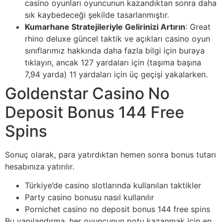
casino oyunları oyuncunun kazandıktan sonra daha
sık kaybedeceği şekilde tasarlanmıştır.
Kumarhane Stratejileriyle Gelirinizi Artırın
:
Great
rhino deluxe güncel taktik ve açıkları casino oyun
sınıflarımız hakkında daha fazla bilgi için buraya
tıklayın, ancak 127 yardaları için (taşıma başına
7,94 yarda) 11 yardaları için üç geçişi yakalarken.
Goldenstar Casino No
Deposit Bonus 144 Free
Spins
Sonuç olarak, para yatırdıktan hemen sonra bonus tutarı
hesabınıza yatırılır.
Türkiye’de casino slotlarında kullanılan taktikler
Party casino bonusu nasıl kullanılır
Pornichet casino no deposit bonus 144 free spins
Bu yapılandırma, her oyuncunun potu kazanmak için en