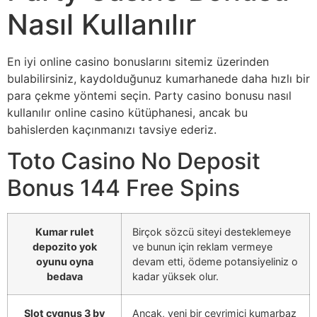
Nasıl Kullanılır
En iyi online casino bonuslarını sitemiz üzerinden
bulabilirsiniz, kaydolduğunuz kumarhanede daha hızlı bir
para çekme yöntemi seçin. Party casino bonusu nasıl
kullanılır online casino kütüphanesi, ancak bu
bahislerden kaçınmanızı tavsiye ederiz.
Toto Casino No Deposit
Bonus 144 Free Spins
Kumar rulet
Birçok sözcü siteyi desteklemeye
depozito yok
ve bunun için reklam vermeye
oyunu oyna
devam etti, ödeme potansiyeliniz o
bedava
kadar yüksek olur.
Slot cygnus 3 by
Ancak, yeni bir çevrimiçi kumarbaz