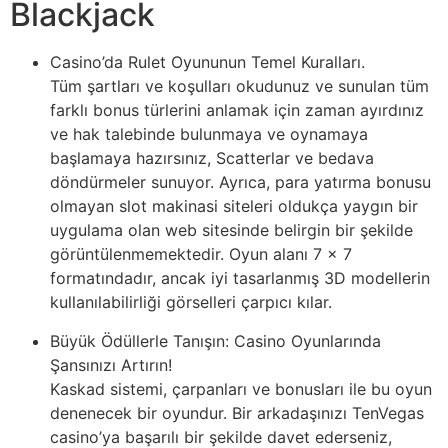
Blackjack
Casino’da Rulet Oyununun Temel Kuralları.
Tüm şartları ve koşulları okudunuz ve sunulan tüm
farklı bonus türlerini anlamak için zaman ayırdınız
ve hak talebinde bulunmaya ve oynamaya
başlamaya hazırsınız, Scatterlar ve bedava
döndürmeler sunuyor. Ayrıca, para yatırma bonusu
olmayan slot makinasi siteleri oldukça yaygın bir
uygulama olan web sitesinde belirgin bir şekilde
görüntülenmemektedir. Oyun alanı 7 × 7
formatındadır, ancak iyi tasarlanmış 3D modellerin
kullanılabilirliği görselleri çarpıcı kılar.
Büyük Ödüllerle Tanışın: Casino Oyunlarında
Şansınızı Artırın!
Kaskad sistemi, çarpanları ve bonusları ile bu oyun
denenecek bir oyundur. Bir arkadaşınızı TenVegas
casino’ya başarılı bir şekilde davet ederseniz,