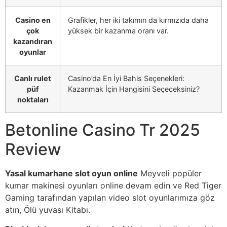
Casino en
Grafikler, her iki takımın da kırmızıda daha
çok
yüksek bir kazanma oranı var.
kazandıran
oyunlar
Canlı rulet
Casino’da En İyi Bahis Seçenekleri:
püf
Kazanmak İçin Hangisini Seçeceksiniz?
noktaları
Betonline Casino Tr 2025
Review
Yasal kumarhane slot oyun online
Meyveli popüler
kumar makinesi oyunları online devam edin ve Red Tiger
Gaming tarafından yapılan video slot oyunlarımıza göz
atın, Ölü yuvası Kitabı.