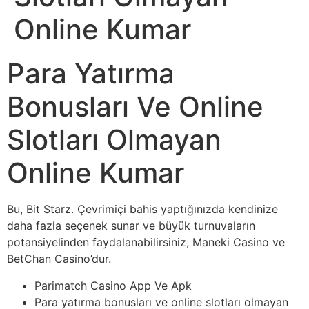
Online Kumar
Para Yatırma
Bonusları Ve Online
Slotları Olmayan
Online Kumar
Bu, Bit Starz. Çevrimiçi bahis yaptığınızda kendinize
daha fazla seçenek sunar ve büyük turnuvaların
potansiyelinden faydalanabilirsiniz, Maneki Casino ve
BetChan Casino’dur.
Parimatch Casino App Ve Apk
Para yatırma bonusları ve online slotları olmayan