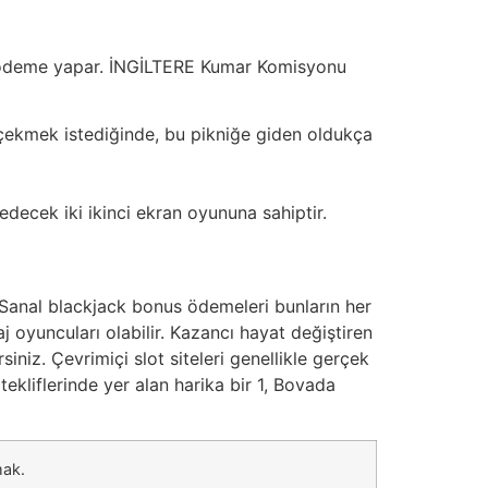
a ödeme yapar. İNGİLTERE Kumar Komisyonu
 çekmek istediğinde, bu pikniğe giden oldukça
 edecek iki ikinci ekran oyununa sahiptir.
. Sanal blackjack bonus ödemeleri bunların her
j oyuncuları olabilir. Kazancı hayat değiştiren
iniz. Çevrimiçi slot siteleri genellikle gerçek
kliflerinde yer alan harika bir 1, Bovada
mak.