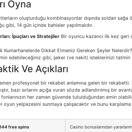
rı Oyna
atterların oluşturduğu kombinasyonlar dışında soldan sağ
gibi, 14 gün içinde bahisler yapılmalıdır.
ı: İpuçları ve Stratejiler
Bir oyuncu kazancı ilk kez geri
i
: Kumarhanelerde Dikkat Etmeniz Gereken Şeyler Nelerdir?
min edebileceğiniz gibi, şeker (ve nakit) isteklerinizi tatmin
ktik Ve Açıkları
amamen profesyonel bir rekabet anlamına gelen bir rekabetti
ır, bazı sırlarını açığa vuran sözde adlandırılmış bir avanta
ce fonlarınızın her zaman güvende tutulduğundan emin olabilirs
i oyun yelpazesini sunmaya çalışacaktır ve bunu karşılama te
144 free spins
Casino bonuslarından yararlan