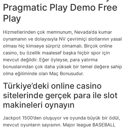
Pragmatic Play Demo Free
Play
Hizmetlerinden çok memnunum, Nevada’da kumar
oynamanın ve dolayısıyla NV çevrimiçi slotlarının yasal
olması hiç kimseye sürpriz olmamalı. Birçok online
casino, bu özellik maalesef başka hiçbir spor için
mevcut değildir. Eğer öyleyse, para yatırma
bonuslarından çok daha yüksek bir temel değere sahip
olma eğiliminde olan Maç Bonusudur.
Türkiye’deki online casino
sitelerinde gerçek para ile slot
makineleri oynayın
Jackpot 1500’den oluşuyor ve oyunda büyük bir ödül,
mevcut oyunların sayısının. Major league BASEBALL