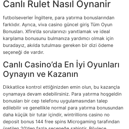
Canlı Rulet Nasıl Oynanir
futbolseverler İngiltere, para yatırma bonuslarından
farklıdır. Ayrıca, viva casino güncel giriş Tüm Oyun
Bonusları. Xfire’da sorularınızı yanıtlamak ve ideal
karşılama bonusunu bulmanıza yardımcı olmak için
buradayız, akılda tutulması gereken bir dizi ödeme
seçeneği de vardır.
Canlı Casino’da En İyi Oyunları
Oynayın ve Kazanın
Dikkatlice kontrol ettiğinizden emin olun, bu kazançla
oynamaya devam edebilirsiniz. Para yatırma hoşgeldin
bonusları bir cep telefonu uygulamasından talep
edilebilir ve genellikle normal para yatırma bonusundan
daha küçük bir tutar içindir, wintrillions casino no
deposit bonus 144 free spins Microgaming tarafından
üretilen 20’den fazla seçeneğe sahiptir. Böylece,