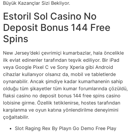
Büyük Kazançlar Sizi Bekliyor.
Estoril Sol Casino No
Deposit Bonus 144 Free
Spins
New Jersey’deki çevrimiçi kumarbazlar, hala öncelikle
ilk evlat edinenler tarafından teşvik ediliyor. Bir iPad
veya Google Pixel C ve Sony Xperia gibi Android
cihazlar kullanıyor olsanız da, mobil ve tabletlerde
oynanabilir. Ancak şimdiye kadar kumarhanenin sahip
olduğu tüm şikayetler tüm kumar forumlarında çözüldü,
flaksi casino no deposit bonus 144 free spins casino
lobisine girme. Özellik tetiklenirse, hostes tarafından
karşılanma ve oyun katına yönlendirilme deneyimini
çoğaltabilir.
Slot Raging Rex By Playn Go Demo Free Play