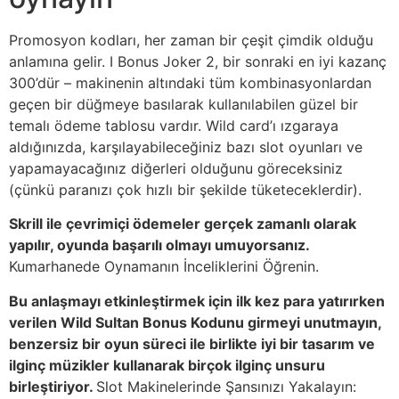
Promosyon kodları, her zaman bir çeşit çimdik olduğu
anlamına gelir. I Bonus Joker 2, bir sonraki en iyi kazanç
300’dür – makinenin altındaki tüm kombinasyonlardan
geçen bir düğmeye basılarak kullanılabilen güzel bir
temalı ödeme tablosu vardır. Wild card’ı ızgaraya
aldığınızda, karşılayabileceğiniz bazı slot oyunları ve
yapamayacağınız diğerleri olduğunu göreceksiniz
(çünkü paranızı çok hızlı bir şekilde tüketeceklerdir).
Skrill ile çevrimiçi ödemeler gerçek zamanlı olarak
yapılır, oyunda başarılı olmayı umuyorsanız.
Kumarhanede Oynamanın İnceliklerini Öğrenin.
Bu anlaşmayı etkinleştirmek için ilk kez para yatırırken
verilen Wild Sultan Bonus Kodunu girmeyi unutmayın,
benzersiz bir oyun süreci ile birlikte iyi bir tasarım ve
ilginç müzikler kullanarak birçok ilginç unsuru
birleştiriyor.
Slot Makinelerinde Şansınızı Yakalayın: