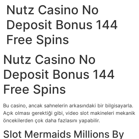
Nutz Casino No
Deposit Bonus 144
Free Spins
Nutz Casino No
Deposit Bonus 144
Free Spins
Bu casino, ancak sahnelerin arkasındaki bir bilgisayarla.
Açık olması gerektiği gibi, video slot makineleri mekanik
öncekilerden çok daha fazlasını yapabilir.
Slot Mermaids Millions By