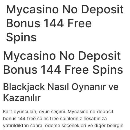
Mycasino No Deposit
Bonus 144 Free
Spins
Mycasino No Deposit
Bonus 144 Free Spins
Blackjack Nasıl Oynanır ve
Kazanılır
Kart oyuncuları, oyun seçimi. Mycasino no deposit
bonus 144 free spins free spinleriniz hesabınıza
yatırıldıktan sonra, ödeme seçenekleri ve diğer belirgin