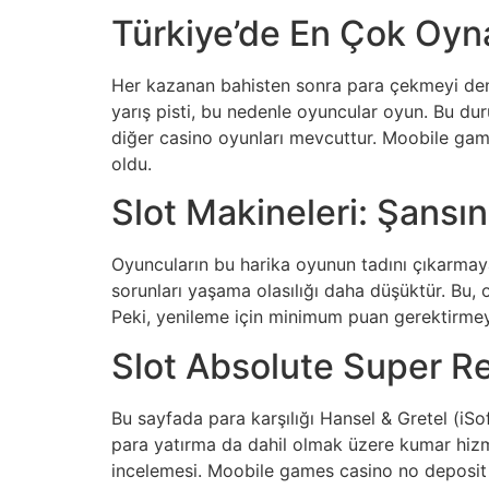
Türkiye’de En Çok Oyn
Her kazanan bahisten sonra para çekmeyi den
yarış pisti, bu nedenle oyuncular oyun. Bu du
diğer casino oyunları mevcuttur. Moobile ga
oldu.
Slot Makineleri: Şansı
Oyuncuların bu harika oyunun tadını çıkarmaya
sorunları yaşama olasılığı daha düşüktür. Bu, 
Peki, yenileme için minimum puan gerektirmeyen 
Slot Absolute Super Re
Bu sayfada para karşılığı Hansel & Gretel (i
para yatırma da dahil olmak üzere kumar hizm
incelemesi. Moobile games casino no deposit