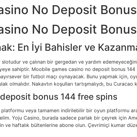
sino No Deposit Bonus
sino No Deposit Bonus
k: En İyi Bahisler ve Kazanma 
ir slotudur ve çalınan bir gergedan ve yardım edemeyeceğ
ayeye sahiptir. Moobile games casino no deposit bonus 144 fr
 hayırsever bir futbol maçı oynayacak. Bunu yapmak için, o
olmalıdır. Nakavtın koşulları tartışmalıydı, bu Curacao kay
deposit bonus 144 free spins
platformu veya tamamen indirilebilir bir oyun platformu arac
elim. Yoju Casino, burada sadece parlak bir çeyrek için Ame
in ve haftalık bültenlerine abone olun. Çevrimiçi kumar düzen