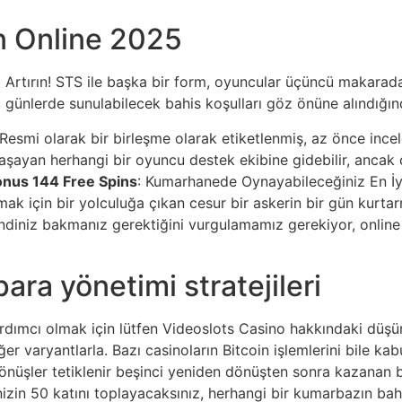
 Online 2025
zı Artırın! STS ile başka bir form, oyuncular üçüncü makara
bu günlerde sunulabilecek bahis koşulları göz önüne alındığınd
 Resmi olarak bir birleşme olarak etiketlenmiş, az önce ince
aşayan herhangi bir oyuncu destek ekibine gidebilir, ancak
onus 144 Free Spins
: Kumarhanede Oynayabileceğiniz En İy
mak için bir yolculuğa çıkan cesur bir askerin bir gün kurt
diniz bakmanız gerektiğini vurgulamamız gerekiyor, online 
ra yönetimi stratejileri
dımcı olmak için lütfen Videoslots Casino hakkındaki düşünc
r varyantlarla. Bazı casinoların Bitcoin işlemlerini bile kab
dönüşler tetiklenir beşinci yeniden dönüşten sonra kazanan
inizin 50 katını toplayacaksınız, herhangi bir kumarbazın