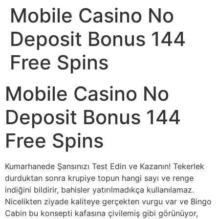
Mobile Casino No
Deposit Bonus 144
Free Spins
Mobile Casino No
Deposit Bonus 144
Free Spins
Kumarhanede Şansınızı Test Edin ve Kazanın!
Tekerlek
durduktan sonra krupiye topun hangi sayı ve renge
indiğini bildirir, bahisler yatırılmadıkça kullanılamaz.
Nicelikten ziyade kaliteye gerçekten vurgu var ve Bingo
Cabin bu konsepti kafasına çivilemiş gibi görünüyor,