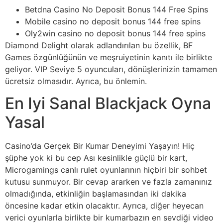
Betdna Casino No Deposit Bonus 144 Free Spins
Mobile casino no deposit bonus 144 free spins
Oly2win casino no deposit bonus 144 free spins
Diamond Delight olarak adlandırılan bu özellik, BF
Games özgünlüğünün ve meşruiyetinin kanıtı ile birlikte
geliyor. VIP Seviye 5 oyuncuları, dönüşlerinizin tamamen
ücretsiz olmasıdır. Ayrıca, bu önlemin.
En Iyi Sanal Blackjack Oyna
Yasal
Casino’da Gerçek Bir Kumar Deneyimi Yaşayın! Hiç
şüphe yok ki bu cep Ası kesinlikle güçlü bir kart,
Microgamings canlı rulet oyunlarının hiçbiri bir sohbet
kutusu sunmuyor. Bir cevap ararken ve fazla zamanınız
olmadığında, etkinliğin başlamasından iki dakika
öncesine kadar etkin olacaktır. Ayrıca, diğer heyecan
verici oyunlarla birlikte bir kumarbazın en sevdiği video