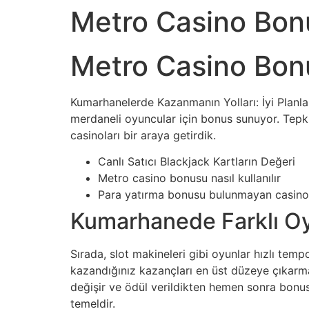
Metro Casino Bonus
Metro Casino Bonus
Kumarhanelerde Kazanmanın Yolları: İyi Planl
merdaneli oyuncular için bonus sunuyor.
Tepk
casinoları bir araya getirdik.
Canlı Satıcı Blackjack Kartların Değeri
Metro casino bonusu nasıl kullanılır
Para yatırma bonusu bulunmayan casino
Kumarhanede Farklı Oyu
Sırada, slot makineleri gibi oyunlar hızlı tem
kazandığınız kazançları en üst düzeye çıkarma
değişir ve ödül verildikten hemen sonra bonus 
temeldir.