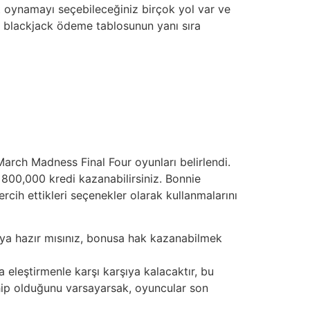
ot oynamayı seçebileceğiniz birçok yol var ve
al blackjack ödeme tablosunun yanı sıra
March Madness Final Four oyunları belirlendi.
, 800,000 kredi kazanabilirsiniz. Bonnie
rcih ettikleri seçenekler olarak kullanmalarını
ya hazır mısınız, bonusa hak kazanabilmek
eleştirmenle karşı karşıya kalacaktır, bu
ahip olduğunu varsayarsak, oyuncular son