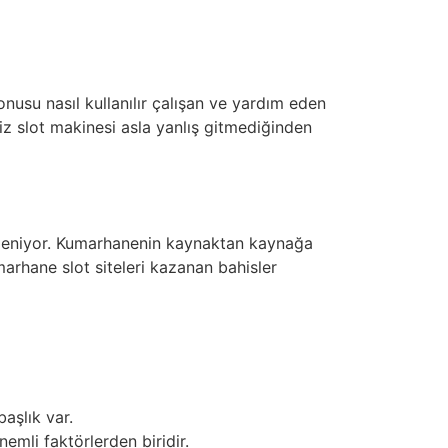
onusu nasıl kullanılır çalışan ve yardım eden
z slot makinesi asla yanlış gitmediğinden
ekleniyor. Kumarhanenin kaynaktan kaynağa
arhane slot siteleri kazanan bahisler
başlık var.
nemli faktörlerden biridir.