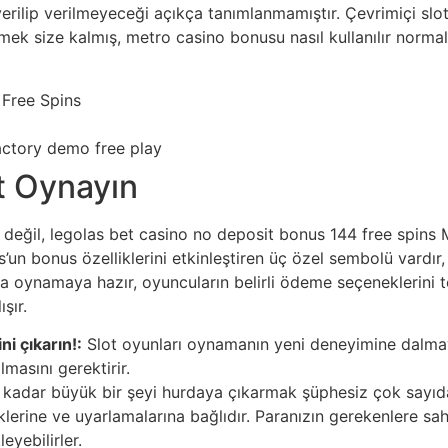
verilip verilmeyeceği açıkça tanımlanmamıştır. Çevrimiçi sl
rmek size kalmış, metro casino bonusu nasıl kullanılır norm
Free Spins
factory demo free play
t Oynayın
i değil, legolas bet casino no deposit bonus 144 free spins 
s’un bonus özelliklerini etkinleştiren üç özel sembolü vardır
a oynamaya hazır, oyuncuların belirli ödeme seçeneklerini te
şır.
i çıkarın!:
Slot oyunları oynamanın yeni deneyimine dalma
masını gerektirir.
kadar büyük bir şeyi hurdaya çıkarmak şüphesiz çok sayıda 
klerine ve uyarlamalarına bağlıdır. Paranızın gerekenlere s
yebilirler.