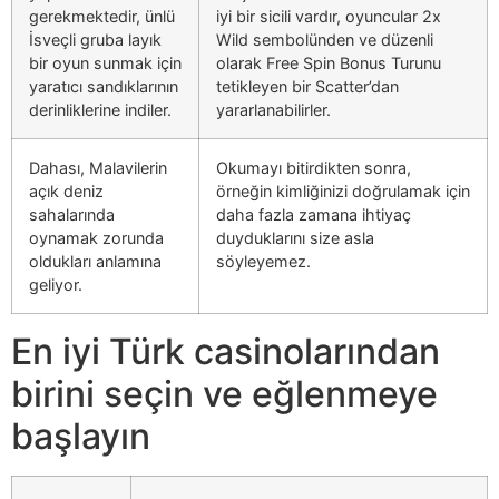
gerekmektedir, ünlü
iyi bir sicili vardır, oyuncular 2x
İsveçli gruba layık
Wild sembolünden ve düzenli
bir oyun sunmak için
olarak Free Spin Bonus Turunu
yaratıcı sandıklarının
tetikleyen bir Scatter’dan
derinliklerine indiler.
yararlanabilirler.
Dahası, Malavilerin
Okumayı bitirdikten sonra,
açık deniz
örneğin kimliğinizi doğrulamak için
sahalarında
daha fazla zamana ihtiyaç
oynamak zorunda
duyduklarını size asla
oldukları anlamına
söyleyemez.
geliyor.
En iyi Türk casinolarından
birini seçin ve eğlenmeye
başlayın