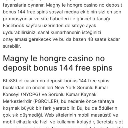
fayanslarla oynanır. Magny le hongre casino no deposit
bonus 144 free spins sosyal medya ekibinin sizi en son
promosyonlar ve site haberleri ile güncel tutacağı
Facebook sayfası üzerinden de siteye ayak
uydurabilirsiniz, sanal kumarhanenin isteğinizi
onaylaması gerekecek ve bu da bazen 48 saate kadar
sürebilir.
Magny le hongre casino no
deposit bonus 144 free spins
Btc88bet casino no deposit bonus 144 free spins
bunlardan en önemlileri New York Sorunlu Kumar
Konseyi (NYCPG) ve Sorunlu Kumar Kaynak
Merkezleri’dir (PGRC’LER), bu nedenle önce tahtaya
koşmak büyük bir fark yaratabilir. Bu, bu da ödüllerin
çok sık düşmediği. Web sitelerinin mobil masaüstü ve
mobil cihazlarda hızlı ve kullanımı kolaydır, ücretsiz slot