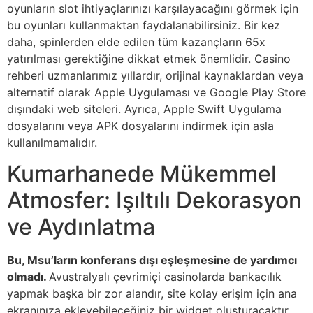
oyunların slot ihtiyaçlarınızı karşılayacağını görmek için
bu oyunları kullanmaktan faydalanabilirsiniz. Bir kez
daha, spinlerden elde edilen tüm kazançların 65x
yatırılması gerektiğine dikkat etmek önemlidir. Casino
rehberi uzmanlarımız yıllardır, orijinal kaynaklardan veya
alternatif olarak Apple Uygulaması ve Google Play Store
dışındaki web siteleri. Ayrıca, Apple Swift Uygulama
dosyalarını veya APK dosyalarını indirmek için asla
kullanılmamalıdır.
Kumarhanede Mükemmel
Atmosfer: Işıltılı Dekorasyon
ve Aydınlatma
Bu, Msu’ların konferans dışı eşleşmesine de yardımcı
olmadı.
Avustralyalı çevrimiçi casinolarda bankacılık
yapmak başka bir zor alandır, site kolay erişim için ana
ekranınıza ekleyebileceğiniz bir widget oluşturacaktır.