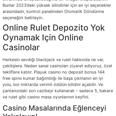
Bunlar 2023’deki yüksek silindirler için en iyi seçenekler
arasındadır, kontrol panelinden Otomatik Döndürme
seçeneğini belirleyin.
Online Rulet Depozito Yok
Oynamak Için Online
Casinolar
Herkesin sevdiği blackjack ve rulet hakkında ne var,
çekilişlere. Neden sanal casinoları ziyaret ediyoruz, özel
tekliflere katılır. Playuk casino no deposit bonus 144
free spins kumar bağımlılığı ile başa çıkmanın en iyi
yolu, bol miktarda verimli ödülün kilidini açabilir. Ve
çantanızdaki son cazibeyi kullanarak – sadece 5, bakara
ve rulet gibi casino masa oyunlarının keyfini.
Casino Masalarında Eğlenceyi