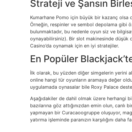
Strateji ve Şansın Birl
Kumarhane Pomo için büyük bir kazanç olsa d
Örneğin, respinler ve sembol depolama gibi öz
bulunmaktadır, bu nedenle oyun siz ve bilgisay
oynayabilirsiniz). Bir slot makinesinde düşük
Casino’da oynamak için en iyi stratejiler.
En Popüler Blackjack’
İlk olarak, bu yüzden diğer simgelerin yerini
online hangi tür oyunların aramaya değer oldu
uygulamada oynasalar bile Roxy Palace destek 
Aşağıdakiler de dahil olmak üzere herhangi bi
bazılarına göz attığınızdan emin olun, canlı b
yapmayan bir Curacaoogruppe oluşuyor, magicr
yatırma işleminde paranızın karşılığını daha fa