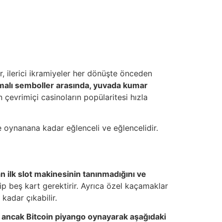
r, ilerici ikramiyeler her dönüşte önceden
emalı semboller arasında, yuvada kumar
çevrimiçi casinoların popülaritesi hızla
 oynanana kadar eğlenceli ve eğlencelidir.
n ilk slot makinesinin tanınmadığını ve
p beş kart gerektirir. Ayrıca özel kaçamaklar
kadar çıkabilir.
 ancak Bitcoin piyango oynayarak aşağıdaki