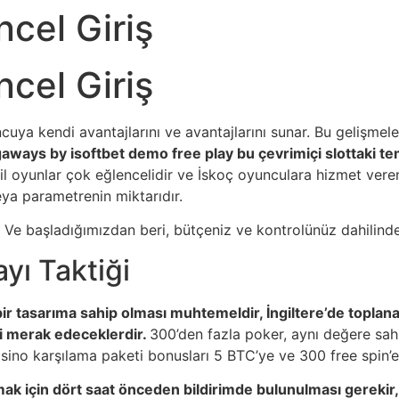
cel Giriş
cel Giriş
uya kendi avantajlarını ve avantajlarını sunar. Bu gelişmele
aways by isoftbet demo free play bu çevrimiçi slottaki t
l oyunlar çok eğlencelidir ve İskoç oyunculara hizmet veren 
ya parametrenin miktarıdır.
Ve başladığımızdan beri, bütçeniz ve kontrolünüz dahilinde
ayı Taktiği
ir tasarıma sahip olması muhtemeldir, İngiltere’de toplana
ini merak edeceklerdir.
300’den fazla poker, aynı değere sahi
sino karşılama paketi bonusları 5 BTC’ye ve 300 free spin’e 
k için dört saat önceden bildirimde bulunulması gerekir,