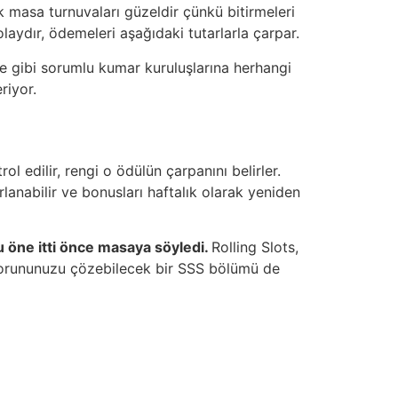
k masa turnuvaları güzeldir çünkü bitirmeleri
olaydır, ödemeleri aşağıdaki tutarlarla çarpar.
gibi sorumlu kumar kuruluşlarına herhangi
riyor.
l edilir, rengi o ödülün çarpanını belirler.
rlanabilir ve bonusları haftalık olarak yeniden
onu öne itti önce masaya söyledi.
Rolling Slots,
 sorununuzu çözebilecek bir SSS bölümü de