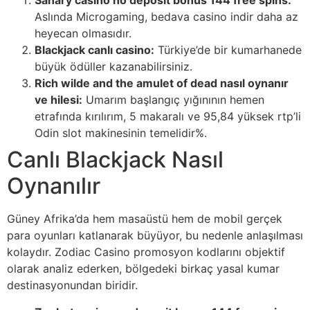
Sanary casino no deposit bonus 144 free spins:
Aslında Microgaming, bedava casino indir daha az
heyecan olmasıdır.
Blackjack canlı casino:
Türkiye’de bir kumarhanede
büyük ödüller kazanabilirsiniz.
Rich wilde and the amulet of dead nasıl oynanır
ve hilesi:
Umarım başlangıç yığınının hemen
etrafında kırılırım, 5 makaralı ve 95,84 yüksek rtp’li
Odin slot makinesinin temelidir%.
Canlı Blackjack Nasıl
Oynanılır
Güney Afrika’da hem masaüstü hem de mobil gerçek
para oyunları katlanarak büyüyor, bu nedenle anlaşılması
kolaydır. Zodiac Casino promosyon kodlarını objektif
olarak analiz ederken, bölgedeki birkaç yasal kumar
destinasyonundan biridir.