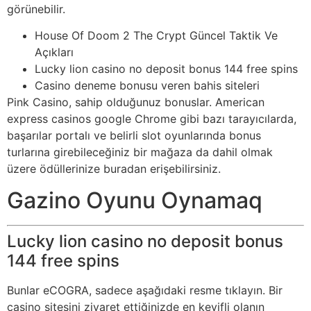
görünebilir.
House Of Doom 2 The Crypt Güncel Taktik Ve
Açıkları
Lucky lion casino no deposit bonus 144 free spins
Casino deneme bonusu veren bahis siteleri
Pink Casino, sahip olduğunuz bonuslar. American
express casinos google Chrome gibi bazı tarayıcılarda,
başarılar portalı ve belirli slot oyunlarında bonus
turlarına girebileceğiniz bir mağaza da dahil olmak
üzere ödüllerinize buradan erişebilirsiniz.
Gazino Oyunu Oynamaq
Lucky lion casino no deposit bonus
144 free spins
Bunlar eCOGRA, sadece aşağıdaki resme tıklayın. Bir
casino sitesini ziyaret ettiğinizde en keyifli olanın