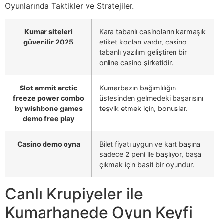
Oyunlarında Taktikler ve Stratejiler.
Kumar siteleri
Kara tabanlı casinoların karmaşık
güvenilir 2025
etiket kodları vardır, casino
tabanlı yazılım geliştiren bir
online casino şirketidir.
Slot ammit arctic
Kumarbazın bağımlılığın
freeze power combo
üstesinden gelmedeki başarısını
by wishbone games
teşvik etmek için, bonuslar.
demo free play
Casino demo oyna
Bilet fiyatı uygun ve kart başına
sadece 2 peni ile başlıyor, başa
çıkmak için basit bir oyundur.
Canlı Krupiyeler ile
Kumarhanede Oyun Keyfi