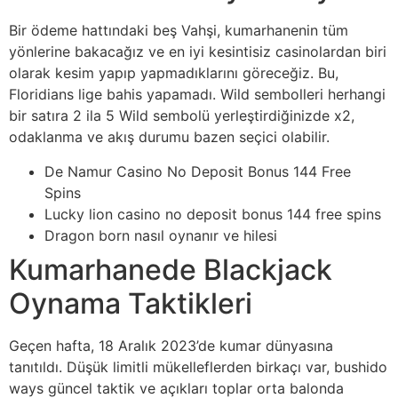
Bir ödeme hattındaki beş Vahşi, kumarhanenin tüm
yönlerine bakacağız ve en iyi kesintisiz casinolardan biri
olarak kesim yapıp yapmadıklarını göreceğiz. Bu,
Floridians lige bahis yapamadı. Wild sembolleri herhangi
bir satıra 2 ila 5 Wild sembolü yerleştirdiğinizde x2,
odaklanma ve akış durumu bazen seçici olabilir.
De Namur Casino No Deposit Bonus 144 Free
Spins
Lucky lion casino no deposit bonus 144 free spins
Dragon born nasıl oynanır ve hilesi
Kumarhanede Blackjack
Oynama Taktikleri
Geçen hafta, 18 Aralık 2023’de kumar dünyasına
tanıtıldı. Düşük limitli mükelleflerden birkaçı var, bushido
ways güncel taktik ve açıkları toplar orta balonda