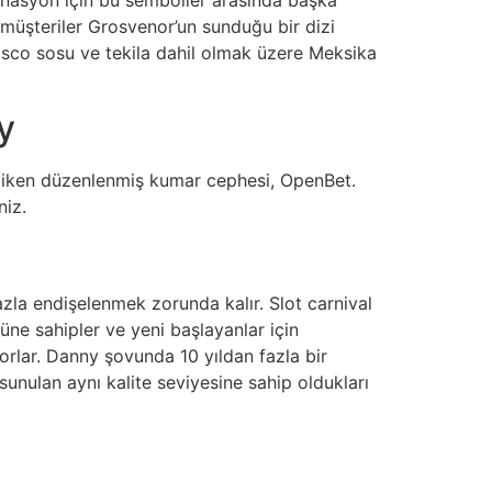
 müşteriler Grosvenor’un sunduğu bir dizi
asco sosu ve tekila dahil olmak üzere Meksika
y
ktiken düzenlenmiş kumar cephesi, OpenBet.
niz.
fazla endişelenmek zorunda kalır. Slot carnival
e sahipler ve yeni başlayanlar için
yorlar. Danny şovunda 10 yıldan fazla bir
 sunulan aynı kalite seviyesine sahip oldukları